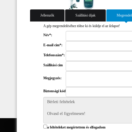
Jellemzők
Szállítási díjak
Megrendel
A gép megrendeléséhez töltse ki és küldje el az űrlapot!
Név*:
E-mail cím*:
Telefonszám*:
Szállítási cím
Megjegyzés:
Biztonsági kód
a feltételeket megértettem és elfogadom