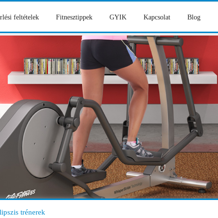
rlési feltételek
Fitnesztippek
GYIK
Kapcsolat
Blog
lipszis trénerek