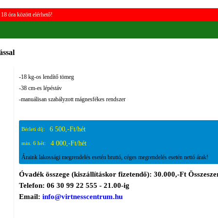
18 óra között elérhető!
ással
-18 kg-os lendítő tömeg
-38 cm-es lépéstáv
-manuálisan szabályzott mágnesfékes rendszer
6 500,-Ft/hét
Bérleti díj:
4 000,-Ft/hét
min. 6 hét:
Áraink lakossági megrendelés esetén bruttó, céges megrendelés esetén nettó árak!
Óvadék összege (kiszállításkor fizetendő): 30.000,-Ft Összeszer
Telefon: 06 30 99 22 555 - 21.00-ig
Email:
info@virtnesscentrum.hu