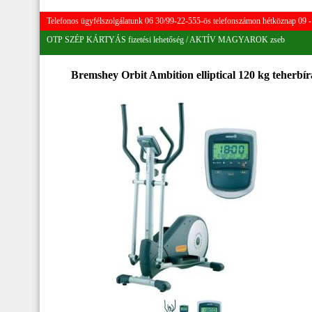
Telefonos ügyfélszolgálatunk 06 30/99-22-555-ös telefonszámon hétköznap 09 - 
OTP SZÉP KÁRTYÁS fizetési lehetőség / AKTÍV MAGYAROK zseb
Bremshey Orbit Ambition elliptical 120 kg teherbír