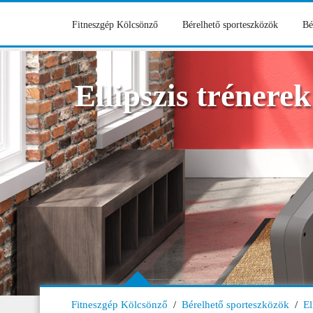
Fitneszgép Kölcsönző
Bérelhető sporteszközök
Bé
Ellipszis trénerek
Fitneszgép Kölcsönző
/
Bérelhető sporteszközök
/
El