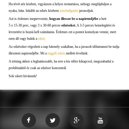
Ha tévét néz közben, vigyázzon a helyes testtartásra, nehogy megfájduljon a
nyaka, háta. Inkább az edzés közbeni
zenehallgatást
javasoljuk.
Azt is érdemes megterveznie,
hogyan illessze be a napirendjébe
a heti
5 x 15-30 perc, vagy 3 x 30-60 perces
edzéseket.
A 3-5 perces bemelegítést és
levezetést is hozzá kell számítania. Érdemes ezt a pontot komolyan vennie, mert
ezen áll vagy bukik a
siker
.
Az edzéseket végezheti a nap bármely szakában, ha a javasolt időtartamot be tudja
illeszteni napirendjébe. Mi a
reggeli edzés
mellett érvelünk.
A tréning akkor a leghatásosabb, ha erre a kis időre kikapcsol, megszabadul a
problémáitól és csak az edzésre koncentrál.
Sok sikert kívánunk!