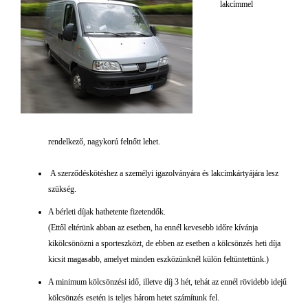
lakcímmel
rendelkező, nagykorú felnőtt lehet.
A szerződéskötéshez a személyi igazolványára és lakcímkártyájára lesz
szükség.
A bérleti díjak hathetente fizetendők.
(Ettől eltérünk abban az esetben, ha ennél kevesebb időre kívánja
kikölcsönözni a sporteszközt, de ebben az esetben a kölcsönzés heti díja
kicsit magasabb, amelyet minden eszközünknél külön feltüntettünk.)
A minimum kölcsönzési idő, illetve díj 3 hét, tehát az ennél rövidebb idejű
kölcsönzés esetén is teljes három hetet számítunk fel.