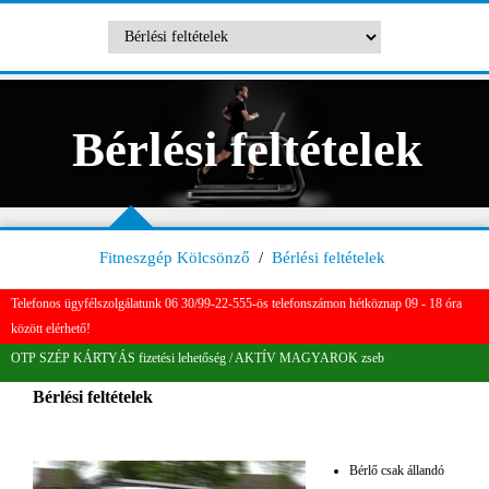
Bérlési feltételek
Fitneszgép Kölcsönző
/
Bérlési feltételek
Telefonos ügyfélszolgálatunk 06 30/99-22-555-ös telefonszámon hétköznap 09 - 18 óra
között elérhető!
OTP SZÉP KÁRTYÁS fizetési lehetőség / AKTÍV MAGYAROK zseb
Bérlési feltételek
Bérlő csak állandó