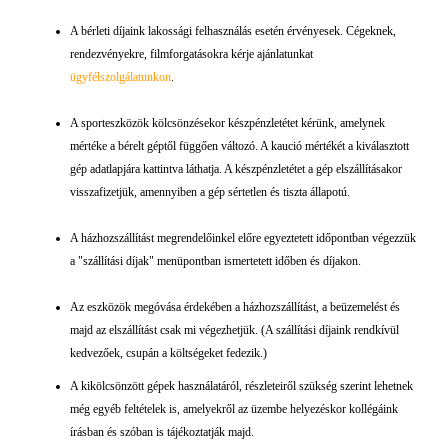
A bérleti díjaink lakossági felhasználás esetén érvényesek. Cégeknek,
rendezvényekre, filmforgatásokra kérje ajánlatunkat
ügyfélszolgálatunkon
.
A sporteszközök kölcsönzésekor készpénzletétet kérünk, amelynek
mértéke a bérelt géptől függően változó. A kaució mértékét a kiválasztott
gép adatlapjára kattintva láthatja. A készpénzletétet a gép elszállításakor
visszafizetjük, amennyiben a gép sértetlen és tiszta állapotú.
A házhozszállítást megrendelőinkel előre egyeztetett időpontban végezzük
a "szállítási díjak" menüpontban ismertetett időben és díjakon.
Az eszközök megóvása érdekében a házhozszállítást, a beüzemelést és
majd az elszállítást csak mi végezhetjük. (A szállítási díjaink rendkívül
kedvezőek, csupán a költségeket fedezik.)
A kikölcsönzött gépek használatáról, részleteiről szükség szerint lehetnek
még egyéb feltételek is, amelyekről az üzembe helyezéskor kollégáink
írásban és szóban is tájékoztatják majd.