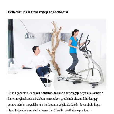
Felkészülés a fitneszgép fogadására
Át kell gondolnia és
el kell döntenie, hol lesz a fitneszgép helye a lakásban?
Ennek meghatározása általában nem szokott problémát okozni. Minden gép
pontos méretét megtalálja itt a honlapon, a gépek adatlapján. Javasoljuk, hogy
olyan helyen legyen, ahol szívesen tartózkodik, például a nappaliban.