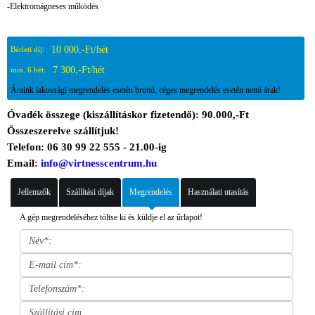
-Elektromágneses működés
10 000,-Ft/hét
Bérleti díj:
7 300,-Ft/hét
min. 6 hét:
Áraink lakossági megrendelés esetén bruttó, céges megrendelés esetén nettó árak!
Óvadék összege (kiszállításkor fizetendő): 90.000,-Ft
Összeszerelve szállítjuk!
Telefon: 06 30 99 22 555 - 21.00-ig
Email:
info@virtnesscentrum.hu
Jellemzők
Szállítási díjak
Megrendelés
Használati utasítás
A gép megrendeléséhez töltse ki és küldje el az űrlapot!