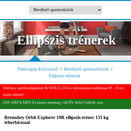
Ellipszis trénerek
Fitneszgép Kölcsönző
/
Bérelhető sporteszközök
/
Ellipszis trénerek
Telefonos ügyfélszolgálatunk 06 30/99-22-555-ös telefonszámon hétköznap 09 - 18 óra
között elérhető!
OTP SZÉP KÁRTYÁS fizetési lehetőség / AKTÍV MAGYAROK zseb
Bremshey Orbit Explorer 19R ellipszis tréner 135 kg
teherbírással