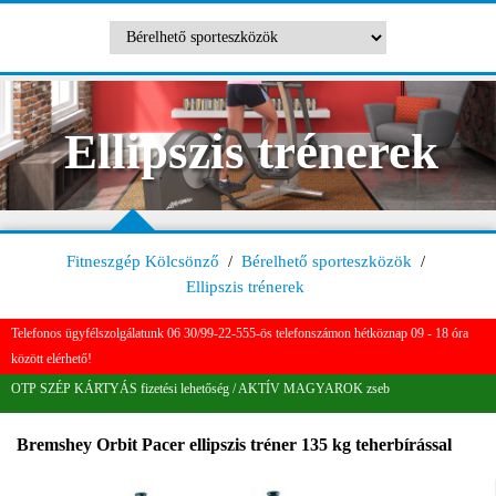
Ellipszis trénerek
Fitneszgép Kölcsönző
/
Bérelhető sporteszközök
/
Ellipszis trénerek
Telefonos ügyfélszolgálatunk 06 30/99-22-555-ös telefonszámon hétköznap 09 - 18 óra
között elérhető!
OTP SZÉP KÁRTYÁS fizetési lehetőség / AKTÍV MAGYAROK zseb
Bremshey Orbit Pacer ellipszis tréner 135 kg teherbírással