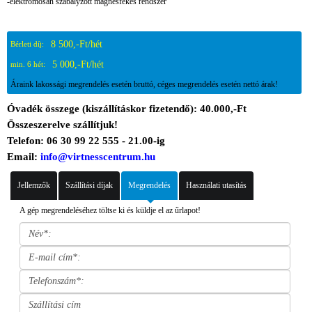
-elektromosan szabályzott mágnesfékes rendszer
8 500,-Ft/hét
Bérleti díj:
5 000,-Ft/hét
min. 6 hét:
Áraink lakossági megrendelés esetén bruttó, céges megrendelés esetén nettó árak!
Óvadék összege (kiszállításkor fizetendő): 40.000,-Ft
Összeszerelve szállítjuk!
Telefon: 06 30 99 22 555 - 21.00-ig
Email:
info@virtnesscentrum.hu
Jellemzők
Szállítási díjak
Megrendelés
Használati utasítás
A gép megrendeléséhez töltse ki és küldje el az űrlapot!