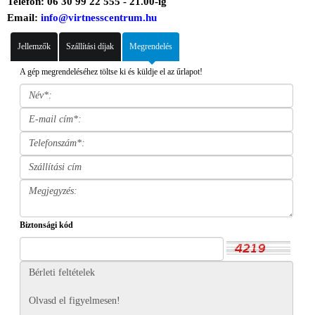
Telefon: 06 30 99 22 555 - 21.00-ig
Email:
info@virtnesscentrum.hu
Jellemzők
Szállítási díjak
Megrendelés
A gép megrendeléséhez töltse ki és küldje el az űrlapot!
Biztonsági kód