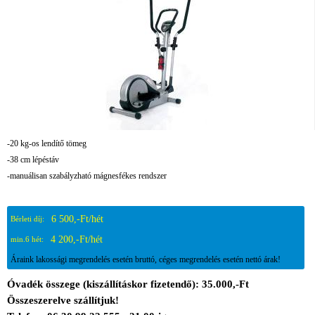
-20 kg-os lendítő tömeg
-38 cm lépéstáv
-manuálisan szabályzható mágnesfékes rendszer
6 500,-Ft/hét
Bérleti díj:
4 200,-Ft/hét
min.6 hét:
Áraink lakossági megrendelés esetén bruttó, céges megrendelés esetén nettó árak!
Óvadék összege (kiszállításkor fizetendő): 35.000,-Ft
Összeszerelve szállítjuk!