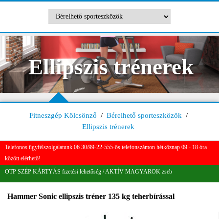
Ellipszis trénerek
Fitneszgép Kölcsönző
/
Bérelhető sporteszközök
/
Ellipszis trénerek
Telefonos ügyfélszolgálatunk 06 30/99-22-555-ös telefonszámon hétköznap 09 - 18 óra
között elérhető!
OTP SZÉP KÁRTYÁS fizetési lehetőség / AKTÍV MAGYAROK zseb
Hammer Sonic ellipszis tréner 135 kg teherbírással