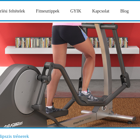
rlési feltételek
Fitnesztippek
GYIK
Kapcsolat
Blog
lipszis trénerek