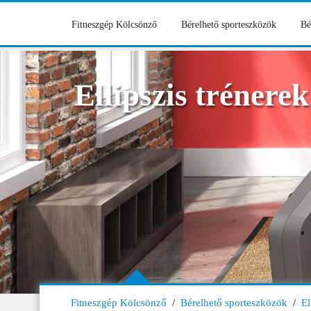
Fitneszgép Kölcsönző
Bérelhető sporteszközök
Bé
Ellipszis trénerek
Fitneszgép Kölcsönző
/
Bérelhető sporteszközök
/
El