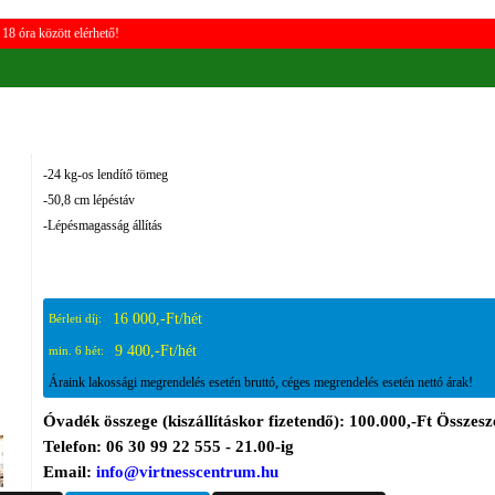
18 óra között elérhető!
-24 kg-os lendítő tömeg
-50,8 cm lépéstáv
-Lépésmagasság állítás
16 000,-Ft/hét
Bérleti díj:
9 400,-Ft/hét
min. 6 hét:
Áraink lakossági megrendelés esetén bruttó, céges megrendelés esetén nettó árak!
Óvadék összege (kiszállításkor fizetendő): 100.000,-Ft Összesze
Telefon: 06 30 99 22 555 - 21.00-ig
Email:
info@virtnesscentrum.hu