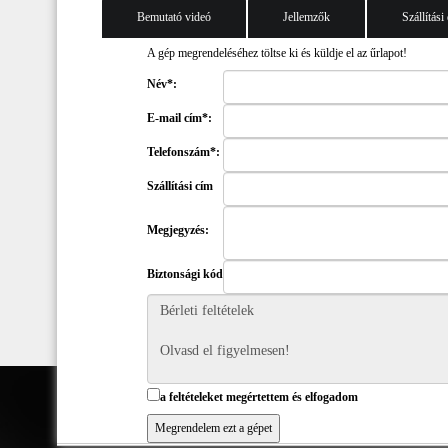
Bemutató videó
Jellemzők
Szállítási
A gép megrendeléséhez töltse ki és küldje el az űrlapot!
Név*:
E-mail cím*:
Telefonszám*:
Szállítási cím
Megjegyzés:
Biztonsági kód
a feltételeket megértettem és elfogadom