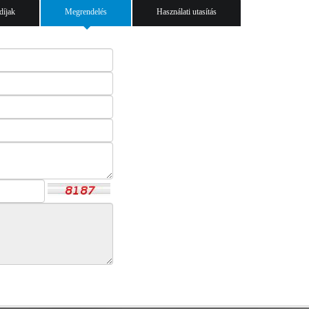
 díjak
Megrendelés
Használati utasítás