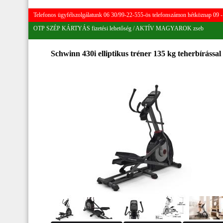
Telefonos ügyfélszolgálatunk 06 30/99-22-555-ös telefonszámon hétköznap 09 - 
OTP SZÉP KÁRTYÁS fizetési lehetőség / AKTÍV MAGYAROK zseb
Schwinn 430i elliptikus tréner 135 kg teherbírással