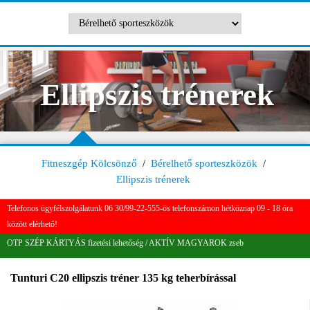
Ellipszis trénerek
Fitneszgép Kölcsönző
/
Bérelhető sporteszközök
/
Ellipszis trénerek
Telefonos ügyfélszolgálatunk 06 30/99-22-555-ös telefonszámon hétköznap 09 - 18 óra
között elérhető!
OTP SZÉP KÁRTYÁS fizetési lehetőség / AKTÍV MAGYAROK zseb
Tunturi C20 ellipszis tréner 135 kg teherbírással