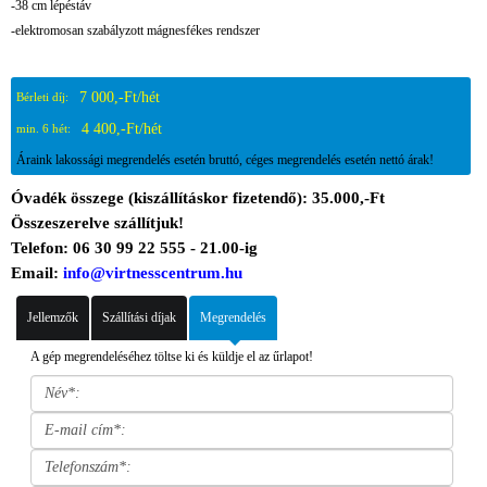
-38 cm lépéstáv
-elektromosan szabályzott mágnesfékes rendszer
7 000,-Ft/hét
Bérleti díj:
4 400,-Ft/hét
min. 6 hét:
Áraink lakossági megrendelés esetén bruttó, céges megrendelés esetén nettó árak!
Óvadék összege (kiszállításkor fizetendő): 35.000,-Ft
Összeszerelve szállítjuk!
Telefon: 06 30 99 22 555 - 21.00-ig
Email:
info@virtnesscentrum.hu
Jellemzők
Szállítási díjak
Megrendelés
A gép megrendeléséhez töltse ki és küldje el az űrlapot!