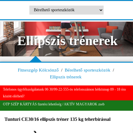
Ellipszis trénerek
Fitneszgép Kölcsönző
/
Bérelhető sporteszközök
/
Ellipszis trénerek
Telefonos ügyfélszolgálatunk 06 30/99-22-555-ös telefonszámon hétköznap 09 - 18 óra
között elérhető!
OTP SZÉP KÁRTYÁS fizetési lehetőség / AKTÍV MAGYAROK zseb
Tunturi CE30/16 ellipszis tréner 135 kg teherbírással