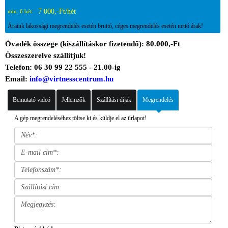
7 000,-Ft/hét
min. 6 hét:
Áraink lakossági megrendelés esetén bruttó, céges megrendelés esetén nettó árak!
Óvadék összege (kiszállításkor fizetendő): 80.000,-Ft
Összeszerelve szállítjuk!
Telefon: 06 30 99 22 555 - 21.00-ig
Email:
info@virtnesscentrum.hu
Bemutató videó
Jellemzők
Szállítási díjak
Megrendelés
A gép megrendeléséhez töltse ki és küldje el az űrlapot!