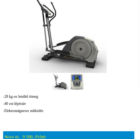
-28 kg-os lendítő tömeg
-40 cm lépéstáv
-Elektromágneses működés
9 500,-Ft/hét
Bérleti díj: