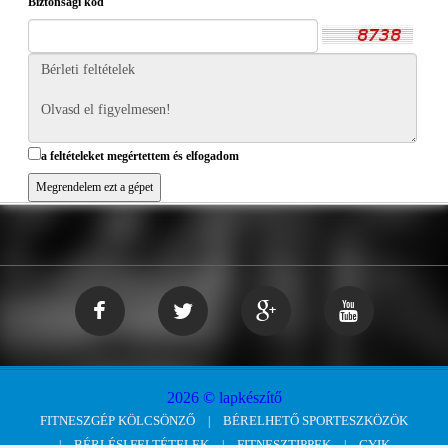
Biztonsági kód
a feltételeket megértettem és elfogadom
2026 © lapkészítő
FITNESZGÉP KÖLCSÖNZŐ
BÉRELHETŐ SPORTESZKÖZÖK
BÉRLÉSI FELTÉTELEK
FITNESZTIPPEK
GYIK