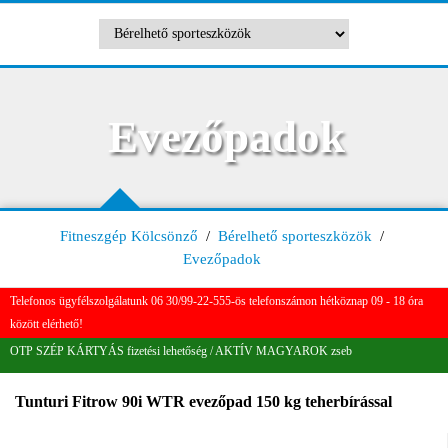
Evezőpadok
Fitneszgép Kölcsönző
/
Bérelhető sporteszközök
/
Evezőpadok
Telefonos ügyfélszolgálatunk 06 30/99-22-555-ös telefonszámon hétköznap 09 - 18 óra
között elérhető!
OTP SZÉP KÁRTYÁS fizetési lehetőség / AKTÍV MAGYAROK zseb
Tunturi Fitrow 90i WTR evezőpad 150 kg teherbírással