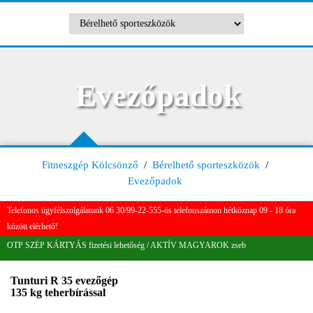
Evezőpadok
Fitneszgép Kölcsönző
/
Bérelhető sporteszközök
/
Evezőpadok
Telefonos ügyfélszolgálatunk 06 30/99-22-555-ös telefonszámon hétköznap 09 - 18 óra
között elérhető!
OTP SZÉP KÁRTYÁS fizetési lehetőség / AKTÍV MAGYAROK zseb
Tunturi R 35 evezőgép
135 kg teherbírással