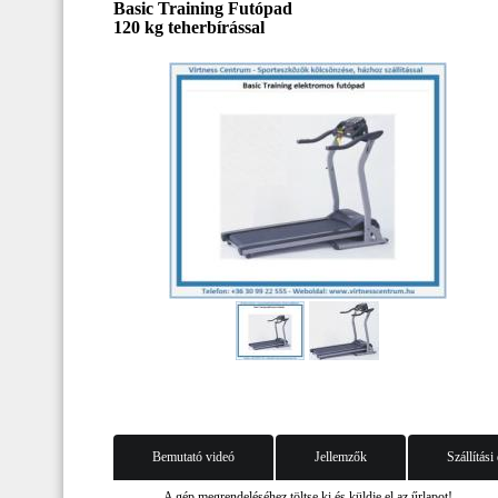
Basic Training Futópad
120 kg teherbírással
Bemutató videó
Jellemzők
Szállítási
A gép megrendeléséhez töltse ki és küldje el az űrlapot!