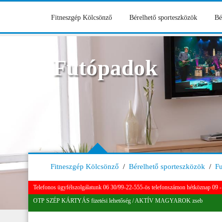
Fitneszgép Kölcsönző
Bérelhető sporteszközök
Bé
Futópadok
Fitneszgép Kölcsönző
/
Bérelhető sporteszközök
/
F
Telefonos ügyfélszolgálatunk 06 30/99-22-555-ös telefonszámon hétköznap 09 - 
OTP SZÉP KÁRTYÁS fizetési lehetőség / AKTÍV MAGYAROK zseb