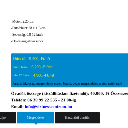
-Motor: 2,25 LE
-Futófelület: 38 x 113 cm
-Sebesség: 0,8-12 km/h
-Dőlésszög állítás nincs
9 500,-Ft/hét
Bérleti díj:
6 200,-Ft/hét
min.6 hétre:
4 900,-Ft/hét
min.12 hétre:
Áraink lakossági megrendelés esetén bruttó, céges megrendelés esetén nettó árak!
Óvadék összege (kiszállításkor fizetendő): 40.000,-Ft Összeszer
Telefon: 06 30 99 22 555 - 21.00-ig
Email:
info@virtnesscentrum.hu
 díjak
Megrendelés
Használati utasítás