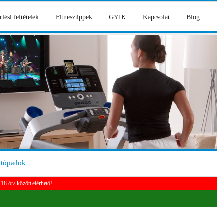
rlési feltételek
Fitnesztippek
GYIK
Kapcsolat
Blog
utópadok
18 óra között elérhető!