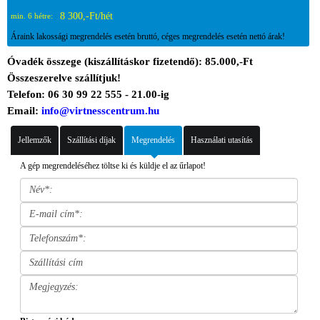
8 300,-Ft/hét
min. 6 hétre:
Áraink lakossági megrendelés esetén bruttó, céges megrendelés esetén nettó árak!
Óvadék összege (kiszállításkor fizetendő): 85.000,-Ft
Összeszerelve szállítjuk!
Telefon: 06 30 99 22 555 - 21.00-ig
Email:
info@virtnesscentrum.hu
Jellemzők
Szállítási díjak
Megrendelés
Használati utasítás
A gép megrendeléséhez töltse ki és küldje el az űrlapot!