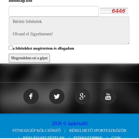
Biztonsági kód
a feltételeket megértettem és elfogadom
2026 © lapkészítő
FITNESZGÉP KÖLCSÖNZŐ
BÉRELHETŐ SPORTESZKÖZÖK
BÉRLÉSI FELTÉTELEK
FITNESZTIPPEK
GYIK