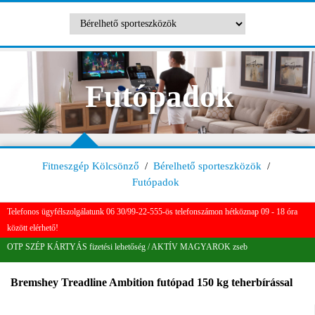
Futópadok
Fitneszgép Kölcsönző
/
Bérelhető sporteszközök
/
Futópadok
Telefonos ügyfélszolgálatunk 06 30/99-22-555-ös telefonszámon hétköznap 09 - 18 óra
között elérhető!
OTP SZÉP KÁRTYÁS fizetési lehetőség / AKTÍV MAGYAROK zseb
Bremshey Treadline Ambition futópad 150 kg teherbírással