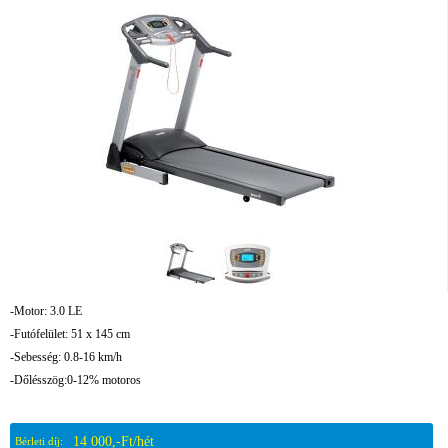
-Motor: 3.0 LE
-Futófelület: 51 x 145 cm
-Sebesség: 0.8-16 km/h
-Dőlésszög:0-12% motoros
14 000,-Ft/hét
Bérleti díj: