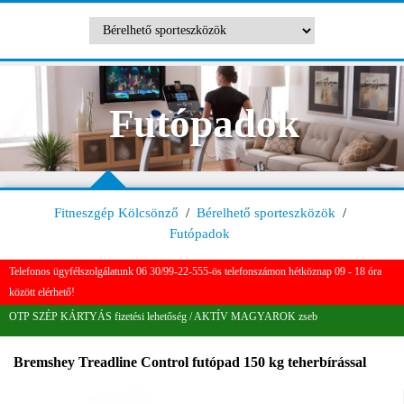
Futópadok
Fitneszgép Kölcsönző
/
Bérelhető sporteszközök
/
Futópadok
Telefonos ügyfélszolgálatunk 06 30/99-22-555-ös telefonszámon hétköznap 09 - 18 óra
között elérhető!
OTP SZÉP KÁRTYÁS fizetési lehetőség / AKTÍV MAGYAROK zseb
Bremshey Treadline Control futópad 150 kg teherbírással