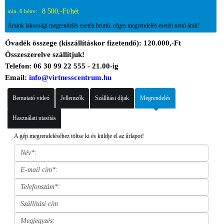
8 500,-Ft/hét
min. 6 hétre:
Áraink lakossági megrendelés esetén bruttó, céges megrendelés esetén nettó árak!
Óvadék összege (kiszállításkor fizetendő): 120.000,-Ft
Összeszerelve szállítjuk!
Telefon: 06 30 99 22 555 - 21.00-ig
Email:
info@virtnesscentrum.hu
Bemutató videó
Jellemzők
Szállítási díjak
Megrendelés
Használati utasítás
A gép megrendeléséhez töltse ki és küldje el az űrlapot!