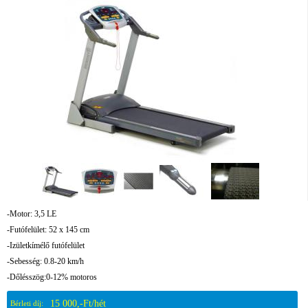
-Motor: 3,5 LE
-Futófelület: 52 x 145 cm
-Izületkímélő futófelület
-Sebesség: 0.8-20 km/h
-Dőlésszög:0-12% motoros
15 000,-Ft/hét
Bérleti díj: