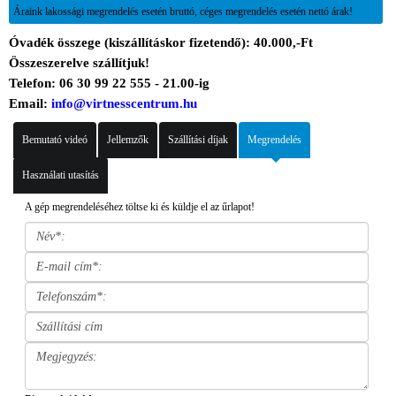
Áraink lakossági megrendelés esetén bruttó, céges megrendelés esetén nettó árak!
Óvadék összege (kiszállításkor fizetendő): 40.000,-Ft
Összeszerelve szállítjuk!
Telefon: 06 30 99 22 555 - 21.00-ig
Email:
info@virtnesscentrum.hu
Bemutató videó
Jellemzők
Szállítási díjak
Megrendelés
Használati utasítás
A gép megrendeléséhez töltse ki és küldje el az űrlapot!