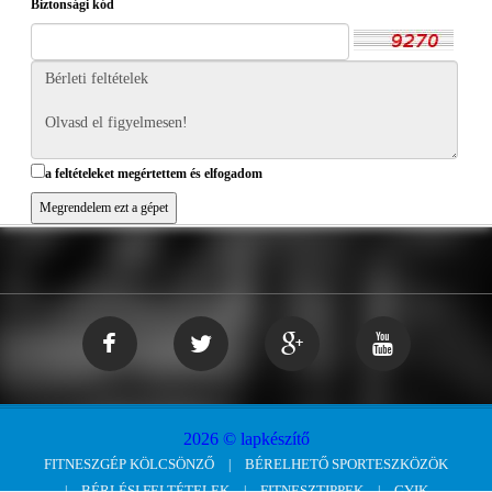
Biztonsági kód
a feltételeket megértettem és elfogadom
2026 © lapkészítő
FITNESZGÉP KÖLCSÖNZŐ
BÉRELHETŐ SPORTESZKÖZÖK
BÉRLÉSI FELTÉTELEK
FITNESZTIPPEK
GYIK