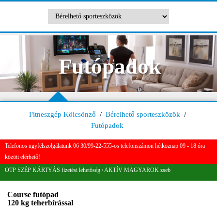
Futópadok
Fitneszgép Kölcsönző
/
Bérelhető sporteszközök
/
Futópadok
Telefonos ügyfélszolgálatunk 06 30/99-22-555-ös telefonszámon hétköznap 09 - 18 óra
között elérhető!
OTP SZÉP KÁRTYÁS fizetési lehetőség / AKTÍV MAGYAROK zseb
Course futópad
120 kg teherbírással