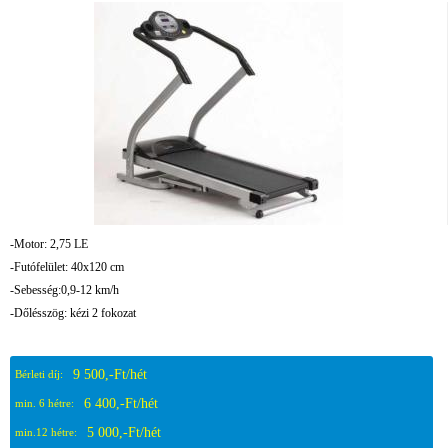
-Motor: 2,75 LE
-Futófelület: 40x120 cm
-Sebesség:0,9-12 km/h
-Dőlésszög: kézi 2 fokozat
9 500,-Ft/hét
Bérleti díj:
6 400,-Ft/hét
min. 6 hétre:
5 000,-Ft/hét
min.12 hétre: