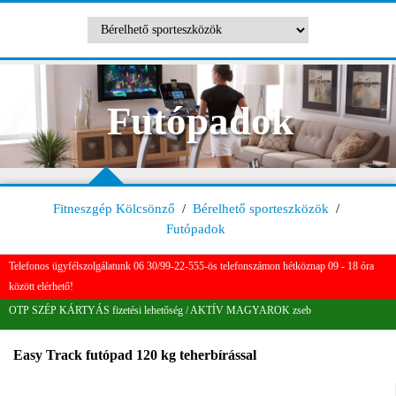
Futópadok
Fitneszgép Kölcsönző
/
Bérelhető sporteszközök
/
Futópadok
Telefonos ügyfélszolgálatunk 06 30/99-22-555-ös telefonszámon hétköznap 09 - 18 óra
között elérhető!
OTP SZÉP KÁRTYÁS fizetési lehetőség / AKTÍV MAGYAROK zseb
Easy Track futópad 120 kg teherbírással