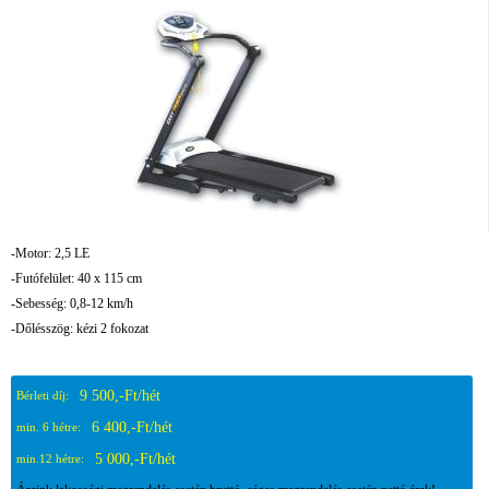
-Motor: 2,5 LE
-Futófelület: 40 x 115 cm
-Sebesség: 0,8-12 km/h
-Dőlésszög: kézi 2 fokozat
9 500,-Ft/hét
Bérleti díj:
6 400,-Ft/hét
min. 6 hétre:
5 000,-Ft/hét
min.12 hétre: