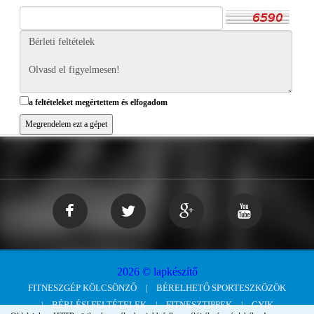
a feltételeket megértettem és elfogadom
2026 © lapkészítő
FITNESZGÉP KÖLCSÖNZŐ
BÉRELHETŐ SPORTESZKÖZÖK
BÉRLÉSI FELTÉTELEK
FITNESZTIPPEK
GYIK