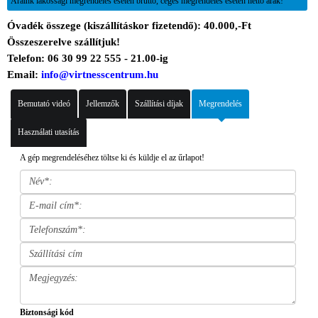
Áraink lakossági megrendelés esetén bruttó, céges megrendelés esetén nettó árak!
Óvadék összege (kiszállításkor fizetendő): 40.000,-Ft
Összeszerelve szállítjuk!
Telefon: 06 30 99 22 555 - 21.00-ig
Email:
info@virtnesscentrum.hu
Bemutató videó
Jellemzők
Szállítási díjak
Megrendelés
Használati utasítás
A gép megrendeléséhez töltse ki és küldje el az űrlapot!
Biztonsági kód