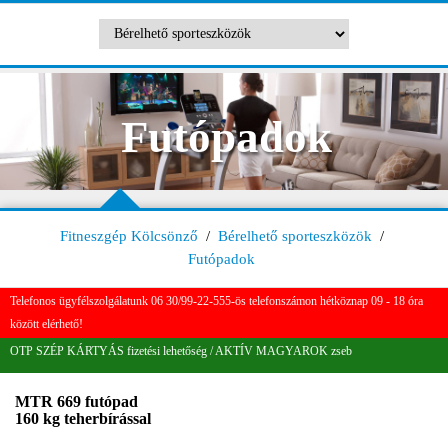
Futópadok
Fitneszgép Kölcsönző
/
Bérelhető sporteszközök
/
Futópadok
Telefonos ügyfélszolgálatunk 06 30/99-22-555-ös telefonszámon hétköznap 09 - 18 óra
között elérhető!
OTP SZÉP KÁRTYÁS fizetési lehetőség / AKTÍV MAGYAROK zseb
MTR 669 futópad
160 kg teherbírással