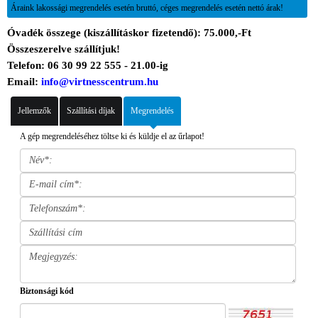
Áraink lakossági megrendelés esetén bruttó, céges megrendelés esetén nettó árak!
Óvadék összege (kiszállításkor fizetendő): 75.000,-Ft
Összeszerelve szállítjuk!
Telefon: 06 30 99 22 555 - 21.00-ig
Email:
info@virtnesscentrum.hu
Jellemzők
Szállítási díjak
Megrendelés
A gép megrendeléséhez töltse ki és küldje el az űrlapot!
Biztonsági kód