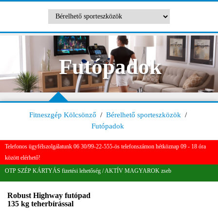
Futópadok
Fitneszgép Kölcsönző
/
Bérelhető sporteszközök
/
Futópadok
Telefonos ügyfélszolgálatunk 06 30/99-22-555-ös telefonszámon hétköznap 09 - 18 óra
között elérhető!
OTP SZÉP KÁRTYÁS fizetési lehetőség / AKTÍV MAGYAROK zseb
Robust Highway futópad
135 kg teherbírással