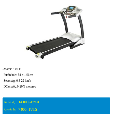
-Motor: 3.0 LE
-Futófelület: 51 x 145 cm
-Sebesség: 0.8-22 km/h
-Dőlésszög:0-20% motoros
14 000,-Ft/hét
Bérleti díj:
7 900,-Ft/hét
Akciós ár: