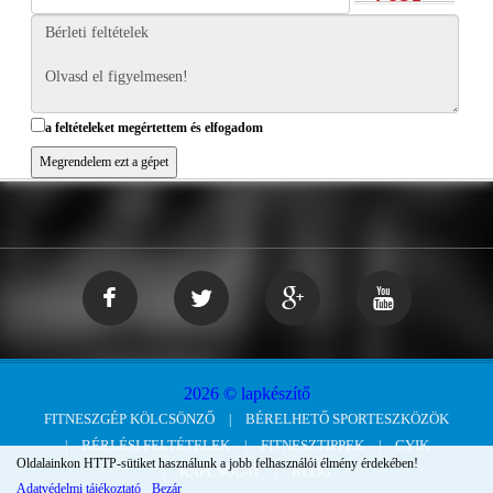
a feltételeket megértettem és elfogadom
2026 © lapkészítő
FITNESZGÉP KÖLCSÖNZŐ
BÉRELHETŐ SPORTESZKÖZÖK
BÉRLÉSI FELTÉTELEK
FITNESZTIPPEK
GYIK
Oldalainkon HTTP-sütiket használunk a jobb felhasználói élmény érdekében!
KAPCSOLAT
BLOG
Adatvédelmi tájékoztató
Bezár