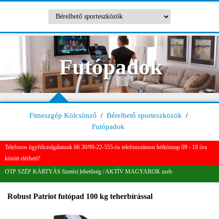
Futópadok
Fitneszgép Kölcsönző
/
Bérelhető sporteszközök
/
Futópadok
Telefonos ügyfélszolgálatunk 06 30/99-22-555-ös telefonszámon hétköznap 09 - 18 óra
között elérhető!
OTP SZÉP KÁRTYÁS fizetési lehetőség / AKTÍV MAGYAROK zseb
Robust Patriot futópad 100 kg teherbírással