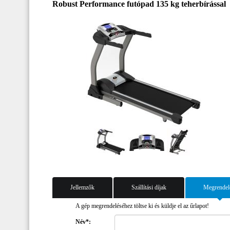
Robust Performance futópad 135 kg teherbírással
Jellemzők
Szállítási díjak
Megrendel
A gép megrendeléséhez töltse ki és küldje el az űrlapot!
Név*: