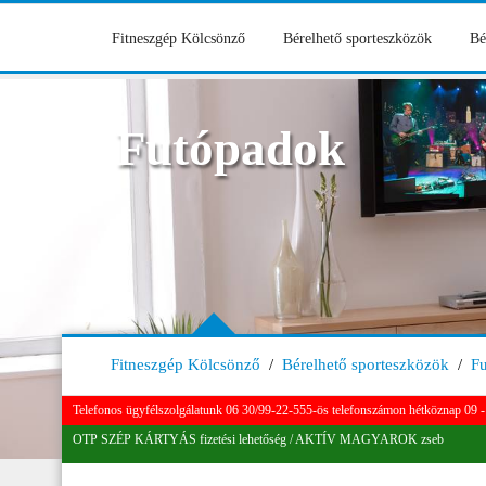
Fitneszgép Kölcsönző
Bérelhető sporteszközök
Bé
Futópadok
Fitneszgép Kölcsönző
/
Bérelhető sporteszközök
/
F
Telefonos ügyfélszolgálatunk 06 30/99-22-555-ös telefonszámon hétköznap 09 - 
OTP SZÉP KÁRTYÁS fizetési lehetőség / AKTÍV MAGYAROK zseb