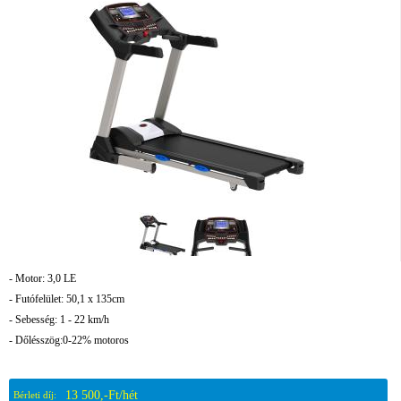
- Motor: 3,0 LE
- Futófelület: 50,1 x 135cm
- Sebesség: 1 - 22 km/h
- Dőlésszög:0-22% motoros
13 500,-Ft/hét
Bérleti díj: