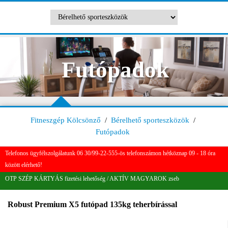
Futópadok
Fitneszgép Kölcsönző
/
Bérelhető sporteszközök
/
Futópadok
Telefonos ügyfélszolgálatunk 06 30/99-22-555-ös telefonszámon hétköznap 09 - 18 óra
között elérhető!
OTP SZÉP KÁRTYÁS fizetési lehetőség / AKTÍV MAGYAROK zseb
Robust Premium X5 futópad 135kg teherbírással