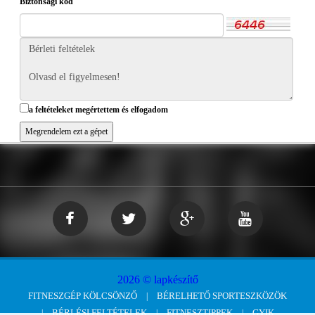
Biztonsági kód
a feltételeket megértettem és elfogadom
2026 © lapkészítő
FITNESZGÉP KÖLCSÖNZŐ
BÉRELHETŐ SPORTESZKÖZÖK
BÉRLÉSI FELTÉTELEK
FITNESZTIPPEK
GYIK