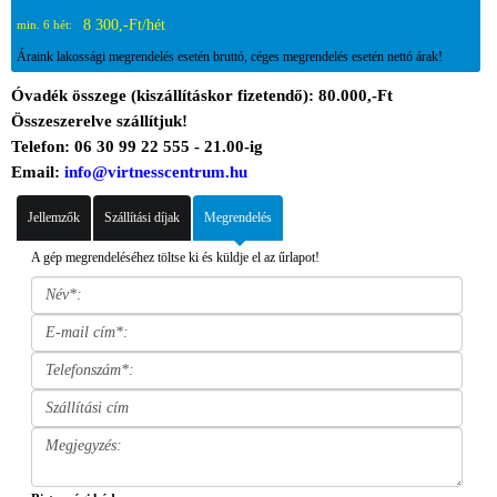
8 300,-Ft/hét
min. 6 hét:
Áraink lakossági megrendelés esetén bruttó, céges megrendelés esetén nettó árak!
Óvadék összege (kiszállításkor fizetendő): 80.000,-Ft
Összeszerelve szállítjuk!
Telefon: 06 30 99 22 555 - 21.00-ig
Email:
info@virtnesscentrum.hu
Jellemzők
Szállítási díjak
Megrendelés
A gép megrendeléséhez töltse ki és küldje el az űrlapot!