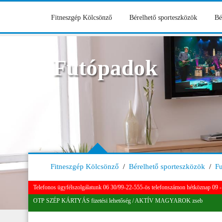
Fitneszgép Kölcsönző
Bérelhető sporteszközök
Bé
Futópadok
Fitneszgép Kölcsönző
/
Bérelhető sporteszközök
/
F
Telefonos ügyfélszolgálatunk 06 30/99-22-555-ös telefonszámon hétköznap 09 - 
OTP SZÉP KÁRTYÁS fizetési lehetőség / AKTÍV MAGYAROK zseb