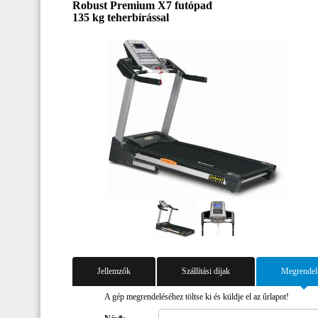
Robust Premium X7 futópad
135 kg teherbírással
Jellemzők
Szállítási díjak
Megrendel
A gép megrendeléséhez töltse ki és küldje el az űrlapot!