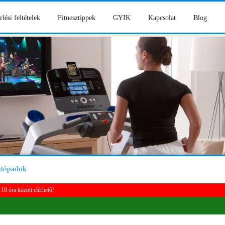
rlési feltételek
Fitnesztippek
GYIK
Kapcsolat
Blog
utópadok
18 óra között elérhető!