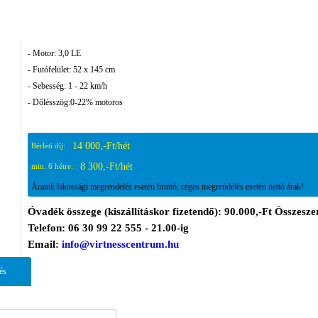
- Motor: 3,0 LE
- Futófelület: 52 x 145 cm
- Sebesség: 1 - 22 km/h
- Dőlésszög:0-22% motoros
14 000,-Ft/hét
Bérleti díj:
8 300,-Ft/hét
min. 6 hétre:
Áraink lakossági megrendelés esetén bruttó, céges megrendelés esetén nettó árak!
Óvadék összege (kiszállításkor fizetendő): 90.000,-Ft Összeszer
Telefon: 06 30 99 22 555 - 21.00-ig
Email:
info@virtnesscentrum.hu
és