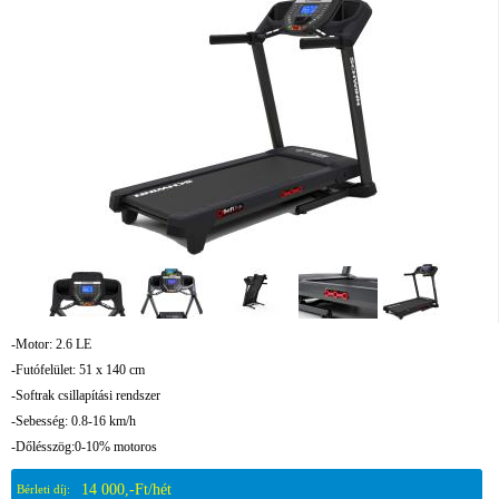
-Motor: 2.6 LE
-Futófelület: 51 x 140 cm
-Softrak csillapítási rendszer
-Sebesség: 0.8-16 km/h
-Dőlésszög:0-10% motoros
14 000,-Ft/hét
Bérleti díj: