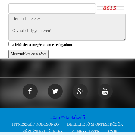
a feltételeket megértettem és elfogadom
2026 © lapkészítő
FITNESZGÉP KÖLCSÖNZŐ
BÉRELHETŐ SPORTESZKÖZÖK
BÉRLÉSI FELTÉTELEK
FITNESZTIPPEK
GYIK