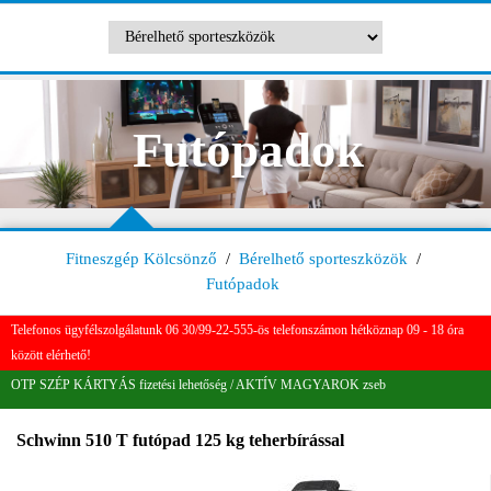
Futópadok
Fitneszgép Kölcsönző
/
Bérelhető sporteszközök
/
Futópadok
Telefonos ügyfélszolgálatunk 06 30/99-22-555-ös telefonszámon hétköznap 09 - 18 óra
között elérhető!
OTP SZÉP KÁRTYÁS fizetési lehetőség / AKTÍV MAGYAROK zseb
Schwinn 510 T futópad 125 kg teherbírással