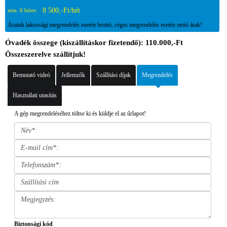
8 500,-Ft/hét
min. 6 hétre:
Áraink lakossági megrendelés esetén bruttó, céges megrendelés esetén nettó árak!
Óvadék összege (kiszállításkor fizetendő): 110.000,-Ft
Összeszerelve szállítjuk!
Bemutató videó
Jellemzők
Szállítási díjak
Megrendelés
Használati utasítás
A gép megrendeléséhez töltse ki és küldje el az űrlapot!
Biztonsági kód