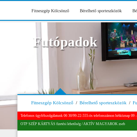
Fitneszgép Kölcsönző
Bérelhető sporteszközök
Bé
Futópadok
Fitneszgép Kölcsönző
/
Bérelhető sporteszközök
/
F
Telefonos ügyfélszolgálatunk 06 30/99-22-555-ös telefonszámon hétköznap 09 - 
OTP SZÉP KÁRTYÁS fizetési lehetőség / AKTÍV MAGYAROK zseb