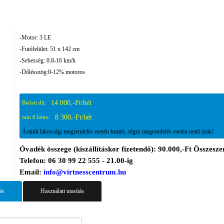
-Motor: 3 LE
-Futófelület: 51 x 142 cm
-Sebesség: 0.8-16 km/h
-Dőlésszög:0-12% motoros
14 000,-Ft/hét
Bérleti díj:
8 300,-Ft/hét
min 6 hétre:
Áraink lakossági megrendelés esetén bruttó, céges megrendelés esetén nettó árak!
Óvadék összege (kiszállításkor fizetendő): 90.000,-Ft Összeszer
Telefon: 06 30 99 22 555 - 21.00-ig
Email:
info@virtnesscentrum.hu
és
Használati utasítás