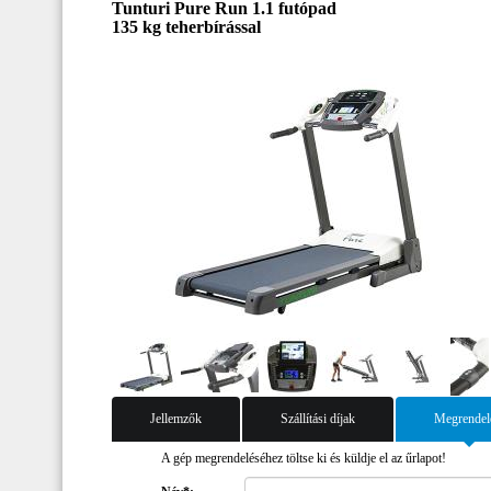
Tunturi Pure Run 1.1 futópad
135 kg teherbírással
Jellemzők
Szállítási díjak
Megrendel
A gép megrendeléséhez töltse ki és küldje el az űrlapot!