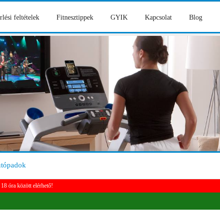
rlési feltételek
Fitnesztippek
GYIK
Kapcsolat
Blog
utópadok
18 óra között elérhető!