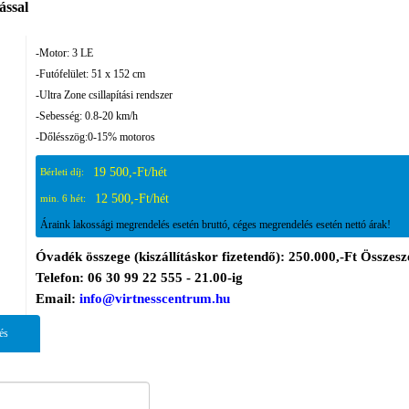
ással
-Motor: 3 LE
-Futófelület: 51 x 152 cm
-Ultra Zone csillapítási rendszer
-Sebesség: 0.8-20 km/h
-Dőlésszög:0-15% motoros
19 500,-Ft/hét
Bérleti díj:
12 500,-Ft/hét
min. 6 hét:
Áraink lakossági megrendelés esetén bruttó, céges megrendelés esetén nettó árak!
Óvadék összege (kiszállításkor fizetendő): 250.000,-Ft Összesze
Telefon: 06 30 99 22 555 - 21.00-ig
Email:
info@virtnesscentrum.hu
és