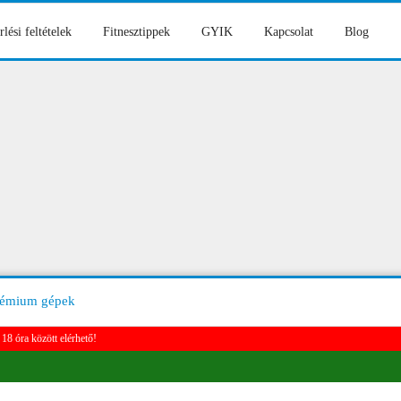
rlési feltételek
Fitnesztippek
GYIK
Kapcsolat
Blog
rémium gépek
18 óra között elérhető!