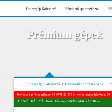
Fitneszgép Kölcsönző
Bérelhető sporteszközök
Bé
Prémium gépek
Fitneszgép Kölcsönző
/
Bérelhető sporteszközök
/
P
Telefonos ügyfélszolgálatunk 06 30/99-22-555-ös telefonszámon hétköznap 09 - 
OTP SZÉP KÁRTYÁS fizetési lehetőség / AKTÍV MAGYAROK zseb