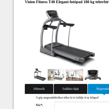
Vision Fitness T40 Elegant futópad 180 kg teherbír
Jellemzők
Szállítási díjak
Megrendel
A gép megrendeléséhez töltse ki és küldje el az űrlapot!
Név*: