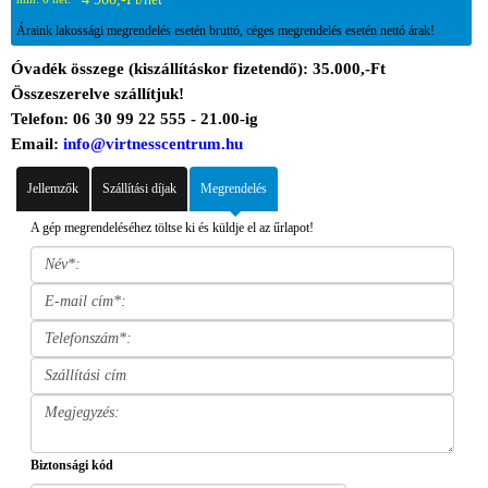
Áraink lakossági megrendelés esetén bruttó, céges megrendelés esetén nettó árak!
Óvadék összege (kiszállításkor fizetendő): 35.000,-Ft
Összeszerelve szállítjuk!
Telefon: 06 30 99 22 555 - 21.00-ig
Email:
info@virtnesscentrum.hu
Jellemzők
Szállítási díjak
Megrendelés
A gép megrendeléséhez töltse ki és küldje el az űrlapot!
Biztonsági kód