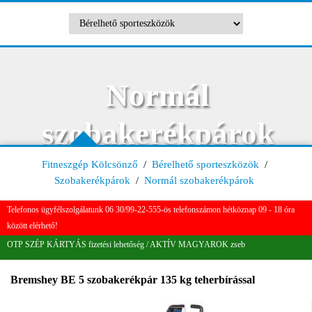
Normál
szobakerékpárok
Fitneszgép Kölcsönző
/
Bérelhető sporteszközök
/
Szobakerékpárok
/
Normál szobakerékpárok
Telefonos ügyfélszolgálatunk 06 30/99-22-555-ös telefonszámon hétköznap 09 - 18 óra
között elérhető!
OTP SZÉP KÁRTYÁS fizetési lehetőség / AKTÍV MAGYAROK zseb
Bremshey BE 5 szobakerékpár 135 kg teherbírással