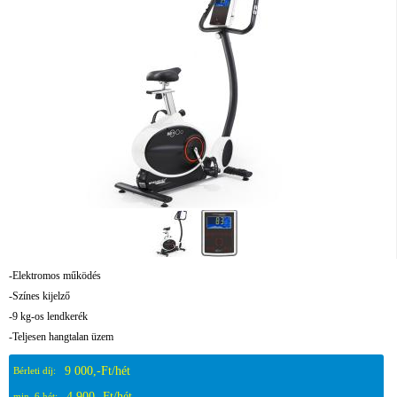
-Elektromos működés
-Színes kijelző
-9 kg-os lendkerék
-Teljesen hangtalan üzem
9 000,-Ft/hét
Bérleti díj:
4 900,-Ft/hét
min. 6 hét: