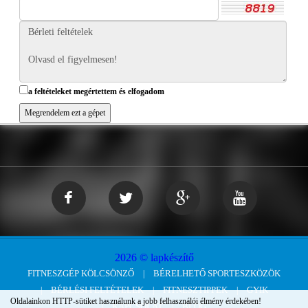
a feltételeket megértettem és elfogadom
2026 © lapkészítő
FITNESZGÉP KÖLCSÖNZŐ
BÉRELHETŐ SPORTESZKÖZÖK
BÉRLÉSI FELTÉTELEK
FITNESZTIPPEK
GYIK
Oldalainkon HTTP-sütiket használunk a jobb felhasználói élmény érdekében!
KAPCSOLAT
BLOG