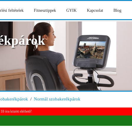
rlési feltételek
Fitnesztippek
GYIK
Kapcsolat
Blog
ékpárok
zobakerékpárok
/
Normál szobakerékpárok
18 óra között elérhető!