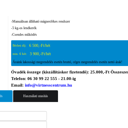
-Manuálisan állítható mágnesfékes rendszer
-5 kg-os lendkerék
-Csendes működés
6 500,-Ft/hét
Bérleti díj:
3 900,-Ft/hét
min. 6 hét:
Áraink lakossági megrendelés esetén bruttó, céges megrendelés esetén nettó árak!
Óvadék összege (kiszállításkor fizetendő): 25.000,-Ft Összeszer
Telefon: 06 30 99 22 555 - 21.00-ig
Email:
info@virtnesscentrum.hu
és
Használati utasítás