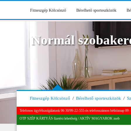
Fitneszgép Kölcsönző
Bérelhető sporteszközök
Bé
Normál szobaker
Fitneszgép Kölcsönző
/
Bérelhető sporteszközök
/
S
Telefonos ügyfélszolgálatunk 06 30/99-22-555-ös telefonszámon hétköznap 09 - 
OTP SZÉP KÁRTYÁS fizetési lehetőség / AKTÍV MAGYAROK zseb