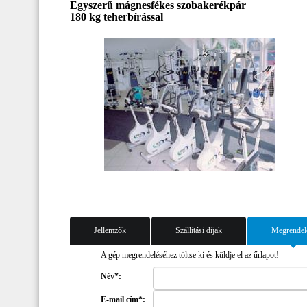
Egyszerű mágnesfékes szobakerékpár
180 kg teherbírással
Jellemzők
Szállítási díjak
Megrendel
A gép megrendeléséhez töltse ki és küldje el az űrlapot!
Név*:
E-mail cím*: