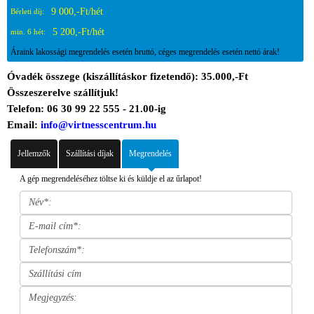
9 000,-Ft/hét
Bérleti díj:
5 200,-Ft/hét
min. 6 hét:
Áraink lakossági megrendelés esetén bruttó, céges megrendelés esetén nettó árak!
Óvadék összege (kiszállításkor fizetendő): 35.000,-Ft
Összeszerelve szállítjuk!
Telefon: 06 30 99 22 555 - 21.00-ig
Email:
info@virtnesscentrum.hu
Jellemzők
Szállítási díjak
Megrendelés
A gép megrendeléséhez töltse ki és küldje el az űrlapot!