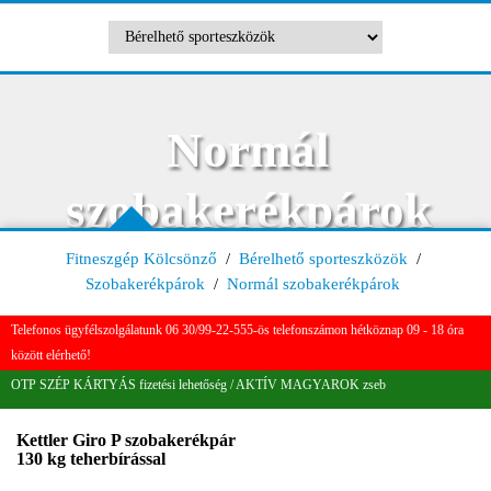
Normál
szobakerékpárok
Fitneszgép Kölcsönző
/
Bérelhető sporteszközök
/
Szobakerékpárok
/
Normál szobakerékpárok
Telefonos ügyfélszolgálatunk 06 30/99-22-555-ös telefonszámon hétköznap 09 - 18 óra
között elérhető!
OTP SZÉP KÁRTYÁS fizetési lehetőség / AKTÍV MAGYAROK zseb
Kettler Giro P szobakerékpár
130 kg teherbírással