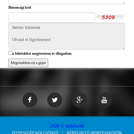
Biztonsági kód
a feltételeket megértettem és elfogadom
2026 © lapkészítő
FITNESZGÉP KÖLCSÖNZŐ
BÉRELHETŐ SPORTESZKÖZÖK