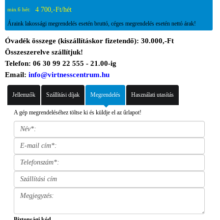
4 700,-Ft/hét
min.6 hét:
Áraink lakossági megrendelés esetén bruttó, céges megrendelés esetén nettó árak!
Óvadék összege (kiszállításkor fizetendő): 30.000,-Ft
Összeszerelve szállítjuk!
Telefon: 06 30 99 22 555 - 21.00-ig
Email:
info@virtnesscentrum.hu
Jellemzők
Szállítási díjak
Megrendelés
Használati utasítás
A gép megrendeléséhez töltse ki és küldje el az űrlapot!
Biztonsági kód