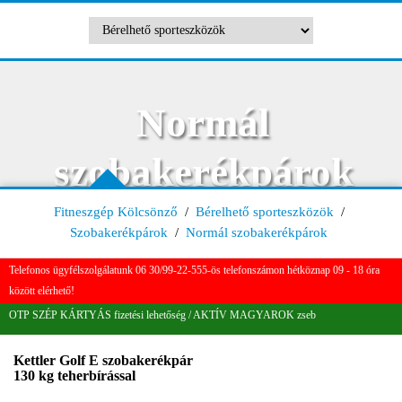
Normál
szobakerékpárok
Fitneszgép Kölcsönző
/
Bérelhető sporteszközök
/
Szobakerékpárok
/
Normál szobakerékpárok
Telefonos ügyfélszolgálatunk 06 30/99-22-555-ös telefonszámon hétköznap 09 - 18 óra
között elérhető!
OTP SZÉP KÁRTYÁS fizetési lehetőség / AKTÍV MAGYAROK zseb
Kettler Golf E szobakerékpár
130 kg teherbírással