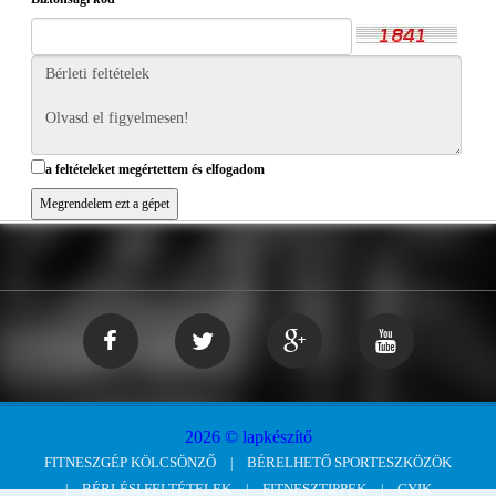
a feltételeket megértettem és elfogadom
2026 © lapkészítő
FITNESZGÉP KÖLCSÖNZŐ
BÉRELHETŐ SPORTESZKÖZÖK
BÉRLÉSI FELTÉTELEK
FITNESZTIPPEK
GYIK