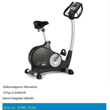
-Elektromágneses fékrendszer
-10 kg-os lendkerék
teljesen hangtalan működés
8 000,-Ft/hét
Bérleti díj: