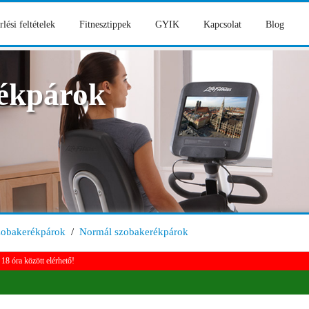
rlési feltételek
Fitnesztippek
GYIK
Kapcsolat
Blog
ékpárok
zobakerékpárok
/
Normál szobakerékpárok
18 óra között elérhető!