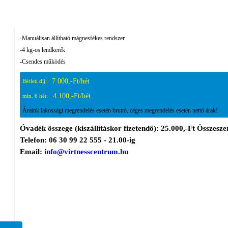
-Manuálisan állítható mágnesfékes rendszer
-4 kg-os lendkerék
-Csendes működés
7 000,-Ft/hét
Bérleti díj:
4 100,-Ft/hét
min. 6 hét:
Áraink lakossági megrendelés esetén bruttó, céges megrendelés esetén nettó árak!
Óvadék összege (kiszállításkor fizetendő): 25.000,-Ft Összeszer
Telefon: 06 30 99 22 555 - 21.00-ig
Email:
info@virtnesscentrum.hu