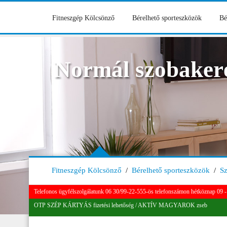
Fitneszgép Kölcsönző
Bérelhető sporteszközök
Bé
Normál szobaker
Fitneszgép Kölcsönző
/
Bérelhető sporteszközök
/
S
Telefonos ügyfélszolgálatunk 06 30/99-22-555-ös telefonszámon hétköznap 09 - 
OTP SZÉP KÁRTYÁS fizetési lehetőség / AKTÍV MAGYAROK zseb