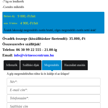
-7 kg-os lendkerék
-Csendes működés
9 000,-Ft/hét
Bérleti díj:
4 900,-Ft/hét
min. 6 hétre:
Áraink lakossági megrendelés esetén bruttó, céges megrendelés esetén nettó árak!
Óvadék összege (kiszállításkor fizetendő): 35.000,-Ft
Összeszerelve szállítjuk!
Telefon: 06 30 99 22 555 - 21.00-ig
Email:
info@virtnesscentrum.hu
Jellemzők
Szállítási díjak
Megrendelés
Használati utasítás
A gép megrendeléséhez töltse ki és küldje el az űrlapot!