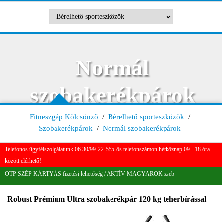
Normál
szobakerékpárok
Fitneszgép Kölcsönző
/
Bérelhető sporteszközök
/
Szobakerékpárok
/
Normál szobakerékpárok
Telefonos ügyfélszolgálatunk 06 30/99-22-555-ös telefonszámon hétköznap 09 - 18 óra
között elérhető!
OTP SZÉP KÁRTYÁS fizetési lehetőség / AKTÍV MAGYAROK zseb
Robust Prémium Ultra szobakerékpár 120 kg teherbírással