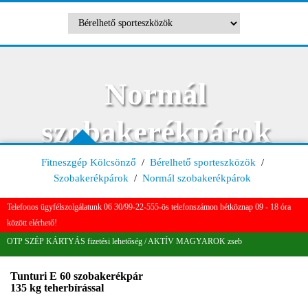
Normál
szobakerékpárok
Fitneszgép Kölcsönző
/
Bérelhető sporteszközök
/
Szobakerékpárok
/
Normál szobakerékpárok
Telefonos ügyfélszolgálatunk 06 30/99-22-555-ös telefonszámon hétköznap 09 - 18 óra
között elérhető!
OTP SZÉP KÁRTYÁS fizetési lehetőség / AKTÍV MAGYAROK zseb
Tunturi E 60 szobakerékpár
135 kg teherbírással