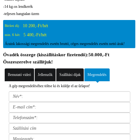
-14 kg-os lendkerék
-teljesen hangtalan üzem
10 200,-Ft/hét
Bérleti díj:
5 400,-Ft/hét
min. 6 hét:
Áraink lakossági megrendelés esetén bruttó, céges megrendelés esetén nettó árak!
Óvadék összege (kiszállításkor fizetendő):50.000,-Ft
Összeszerelve szállítjuk!
Bemutató videó
Jellemzők
Szállítási díjak
Megrendelés
A gép megrendeléséhez töltse ki és küldje el az űrlapot!