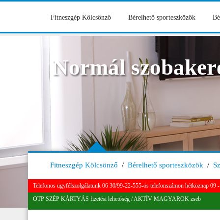
Fitneszgép Kölcsönző
Bérelhető sporteszközök
Bé
Normál szobaker
Fitneszgép Kölcsönző
/
Bérelhető sporteszközök
/
S
Telefonos ügyfélszolgálatunk 06 30/99-22-555-ös telefonszámon hétköznap 09 - 
OTP SZÉP KÁRTYÁS fizetési lehetőség / AKTÍV MAGYAROK zseb