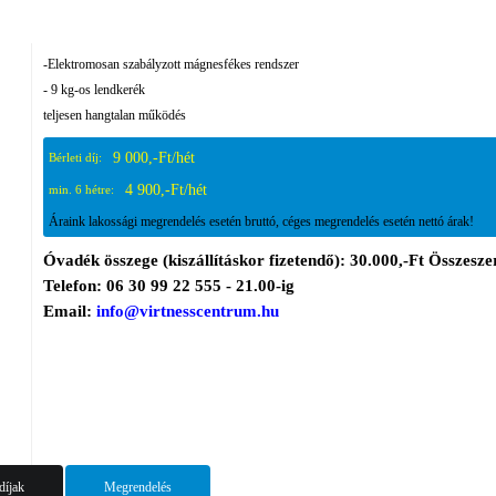
-Elektromosan szabályzott mágnesfékes rendszer
- 9 kg-os lendkerék
teljesen hangtalan működés
9 000,-Ft/hét
Bérleti díj:
4 900,-Ft/hét
min. 6 hétre:
Áraink lakossági megrendelés esetén bruttó, céges megrendelés esetén nettó árak!
Óvadék összege (kiszállításkor fizetendő): 30.000,-Ft Összeszer
Telefon: 06 30 99 22 555 - 21.00-ig
Email:
info@virtnesscentrum.hu
 díjak
Megrendelés