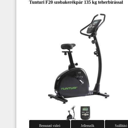
Tunturi F20 szobakerékpár 135 kg teherbírással
Bemutató videó
Jellemzők
Szállítási