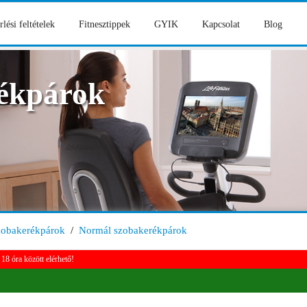
rlési feltételek
Fitnesztippek
GYIK
Kapcsolat
Blog
ékpárok
zobakerékpárok
/
Normál szobakerékpárok
18 óra között elérhető!