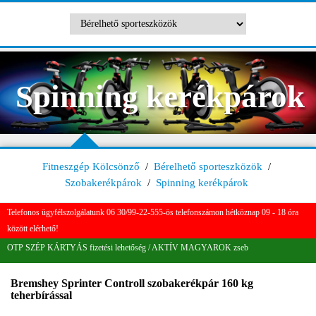
Spinning kerékpárok
Fitneszgép Kölcsönző
/
Bérelhető sporteszközök
/
Szobakerékpárok
/
Spinning kerékpárok
Telefonos ügyfélszolgálatunk 06 30/99-22-555-ös telefonszámon hétköznap 09 - 18 óra
között elérhető!
OTP SZÉP KÁRTYÁS fizetési lehetőség / AKTÍV MAGYAROK zseb
Bremshey Sprinter Controll szobakerékpár 160 kg
teherbírással