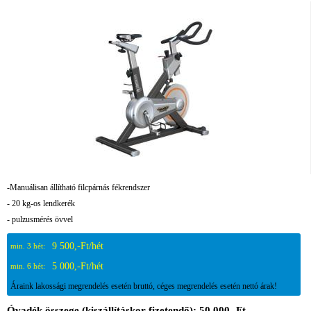
-Manuálisan állítható filcpárnás fékrendszer
- 20 kg-os lendkerék
- pulzusmérés övvel
9 500,-Ft/hét
min. 3 hét:
5 000,-Ft/hét
min. 6 hét:
Áraink lakossági megrendelés esetén bruttó, céges megrendelés esetén nettó árak!
Óvadék összege (kiszállításkor fizetendő): 50.000,-Ft