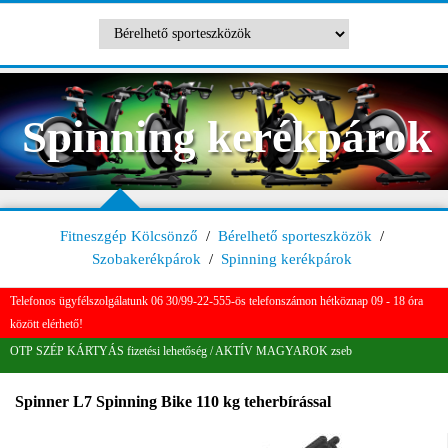
Spinning kerékpárok
Fitneszgép Kölcsönző
/
Bérelhető sporteszközök
/
Szobakerékpárok
/
Spinning kerékpárok
Telefonos ügyfélszolgálatunk 06 30/99-22-555-ös telefonszámon hétköznap 09 - 18 óra
között elérhető!
OTP SZÉP KÁRTYÁS fizetési lehetőség / AKTÍV MAGYAROK zseb
Spinner L7 Spinning Bike 110 kg teherbírással