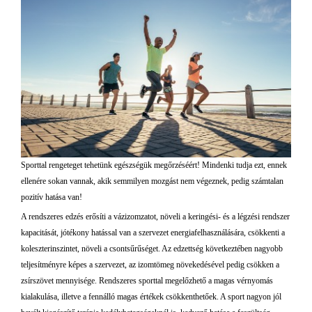
Sporttal rengeteget tehetünk egészségük megőrzéséért! Mindenki tudja ezt, ennek
ellenére sokan vannak, akik semmilyen mozgást nem végeznek, pedig számtalan
pozitív hatása van!
A rendszeres edzés erősíti a vázizomzatot, növeli a keringési- és a légzési rendszer
kapacitását, jótékony hatással van a szervezet energiafelhasználására, csökkenti a
koleszterinszintet, növeli a csontsűrűséget. Az edzettség következtében nagyobb
teljesítményre képes a szervezet, az izomtömeg növekedésével pedig csökken a
zsírszövet mennyisége. Rendszeres sporttal megelőzhető a magas vérnyomás
kialakulása, illetve a fennálló magas értékek csökkenthetőek. A sport nagyon jól