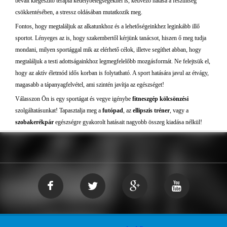
bevált kiegészítő terápia kedélybetegségeknél is, kedvező hatása a feszültség
csökkentésében, a stressz oldásában mutatkozik meg.
Fontos, hogy megtaláljuk az alkatunkhoz és a lehetőségeinkhez leginkább illő
sportot. Lényeges az is, hogy szakembertől kérjünk tanácsot, hiszen ő meg tudja
mondani, milyen sportággal mik az elérhető célok, illetve segíthet abban, hogy
megtaláljuk a testi adottságainkhoz legmegfelelőbb mozgásformát. Ne felejtsük el,
hogy az aktív életmód idős korban is folytatható. A sport hatására javul az étvágy,
magasabb a tápanyagfelvétel, ami szintén javítja az egészséget!
Válasszon Ön is egy sportágat és vegye igénybe
fitneszgép kölcsönzési
szolgáltatásunkat! Tapasztalja meg a
futópad
, az
ellipszis tréner
, vagy a
szobakerékpár
egészségre gyakorolt hatásait nagyobb összeg kiadása nélkül!