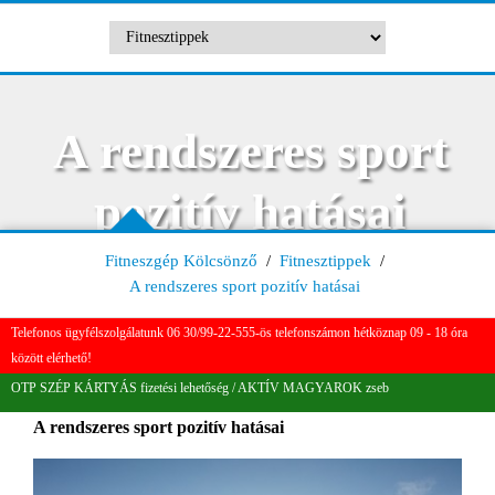
A rendszeres sport
pozitív hatásai
Fitneszgép Kölcsönző
/
Fitnesztippek
/
A rendszeres sport pozitív hatásai
Telefonos ügyfélszolgálatunk 06 30/99-22-555-ös telefonszámon hétköznap 09 - 18 óra
között elérhető!
OTP SZÉP KÁRTYÁS fizetési lehetőség / AKTÍV MAGYAROK zseb
A rendszeres sport pozitív hatásai