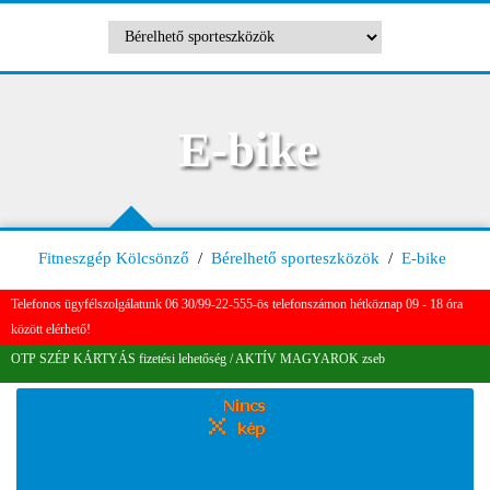
E-bike
Fitneszgép Kölcsönző
/
Bérelhető sporteszközök
/
E-bike
Telefonos ügyfélszolgálatunk 06 30/99-22-555-ös telefonszámon hétköznap 09 - 18 óra
között elérhető!
OTP SZÉP KÁRTYÁS fizetési lehetőség / AKTÍV MAGYAROK zseb