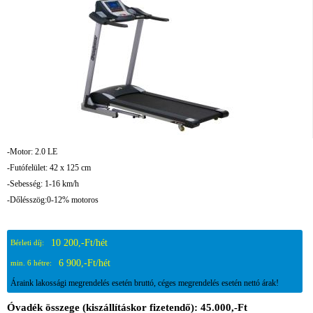
-Motor: 2.0 LE
-Futófelület: 42 x 125 cm
-Sebesség: 1-16 km/h
-Dőlésszög:0-12% motoros
10 200,-Ft/hét
Bérleti díj:
6 900,-Ft/hét
min. 6 hétre:
Áraink lakossági megrendelés esetén bruttó, céges megrendelés esetén nettó árak!
Óvadék összege (kiszállításkor fizetendő): 45.000,-Ft