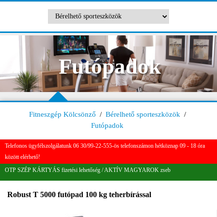
Futópadok
Fitneszgép Kölcsönző
/
Bérelhető sporteszközök
/
Futópadok
Telefonos ügyfélszolgálatunk 06 30/99-22-555-ös telefonszámon hétköznap 09 - 18 óra
között elérhető!
OTP SZÉP KÁRTYÁS fizetési lehetőség / AKTÍV MAGYAROK zseb
Robust T 5000 futópad 100 kg teherbírással