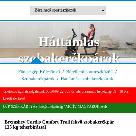
Háttámlás
szobakerékpárok
Fitneszgép Kölcsönző
/
Bérelhető sporteszközök
/
Szobakerékpárok
/
Háttámlás szobakerékpárok
Telefonos ügyfélszolgálatunk 06 30/99-22-555-ös telefonszámon hétköznap 09 - 18 óra
között elérhető!
OTP SZÉP KÁRTYÁS fizetési lehetőség / AKTÍV MAGYAROK zseb
Bremshey Cardio Confort Trail fekvő szobakerékpár
135 kg teherbírással