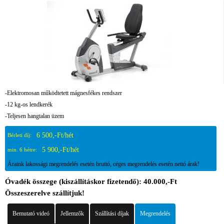
-Elektromosan működtetett mágnesfékes rendszer
-12 kg-os lendkerék
-Teljesen hangtalan üzem
6 500,-Ft/hét
Bérleti díj:
5 900,-Ft/hét
min. 6 hétre:
Áraink lakossági megrendelés esetén bruttó, céges megrendelés esetén nettó árak!
Óvadék összege (kiszállításkor fizetendő): 40.000,-Ft
Összeszerelve szállítjuk!
Bemutató videó
Jellemzők
Szállítási díjak
Megrendelés