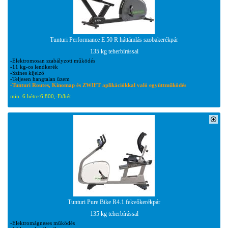
Tunturi Performance E 50 R háttámlás szobakerékpár
135 kg teherbírással
-Elektromosan szabályzott működés
-11 kg-os lendkerék
-Színes kijelző
-Teljesen hangtalan üzem
-Tunturi Routes, Kinomap és ZWIFT aplikációkkal való együttműködés
min. 6 hétre:
6 800,-Ft/hét
Tunturi Pure Bike R4.1 fekvőkerékpár
135 kg teherbírással
-Elektromágneses működés