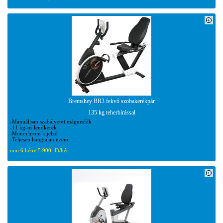
Bremshey BR3 fekvő szobakerékpár
135 kg teherbírással
-Manuálisan szabályzott mágnesfék
-11 kg-os lendkerék
-Monochrom kijelző
-Teljesen hangtalan üzem
min.6 hétre:
5 900,-Ft/hét