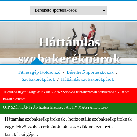
Háttámlás
szobakerékpárok
Fitneszgép Kölcsönző
/
Bérelhető sporteszközök
/
Szobakerékpárok
/
Háttámlás szobakerékpárok
Telefonos ügyfélszolgálatunk 06 30/99-22-555-ös telefonszámon hétköznap 09 - 18 óra
között elérhető!
OTP SZÉP KÁRTYÁS fizetési lehetőség / AKTÍV MAGYAROK zseb
Háttámlás szobakerékpároknak , horizontális szobakerékpároknak
vagy fekvő szobakerékpároknak is szokták nevezni ezt a
kialakítású gépet.