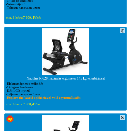
-14 kg-os lendkerék
-Színes kijelző
-Teljesen hangtalan üzem
min. 6 hétre:
7 600,-Ft/hét
Nautilus R 628 háttámlás ergométer 145 kg teherbírással
-Elektromágneses működés
-14 kg-os lendkerék
-Kék LCD kijelző
-Teljesen hangtalan üzem
-Explore the World aplikációval való együttműködés
min. 6 hétre:
7 900,-Ft/hét