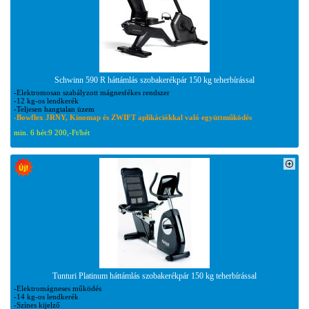
Schwinn 590 R háttámlás szobakerékpár 150 kg teherbírással
-Elektromosan szabályzott mágnesfékes rendszer
-12 kg-os lendkerék
-Teljesen hangtalan üzem
-Bowflex JRNY, Kinomap és ZWIFT aplikációkkal való együttműködés
min. 6 hét:
9 200,-Ft/hét
Tunturi Platinum háttámlás szobakerékpár 150 kg teherbírással
-Elektromágneses működés
-14 kg-os lendkerék
-Színes kijelző