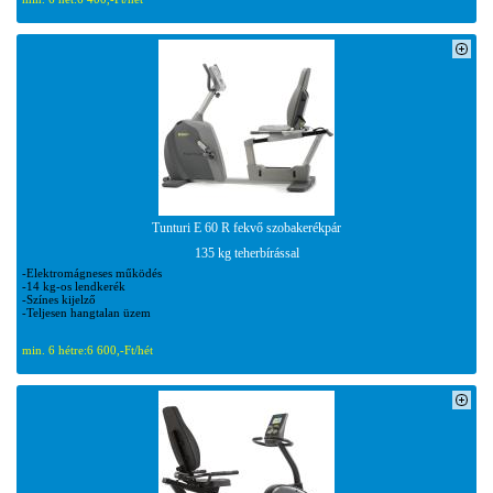
Tunturi E 60 R fekvő szobakerékpár
135 kg teherbírással
-Elektromágneses működés
-14 kg-os lendkerék
-Színes kijelző
-Teljesen hangtalan üzem
min. 6 hétre:
6 600,-Ft/hét