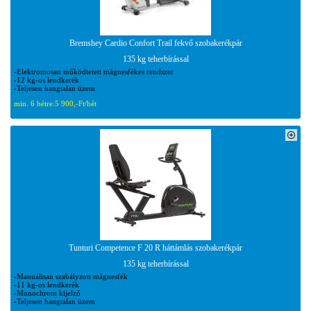
Bremshey Cardio Confort Trail fekvő szobakerékpár
135 kg teherbírással
-Elektromosan működtetett mágnesfékes rendszer
-12 kg-os lendkerék
-Teljesen hangtalan üzem
min. 6 hétre:
5 900,-Ft/hét
Tunturi Competence F 20 R háttámlás szobakerékpár
135 kg teherbírással
-Manuálisan szabályzott mágnesfék
-11 kg-os lendkerék
-Monochrom kijelző
-Teljesen hangtalan üzem