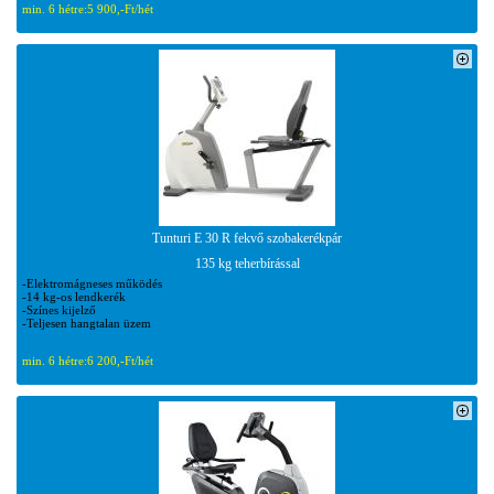
min. 6 hétre:
5 900,-Ft/hét
Tunturi E 30 R fekvő szobakerékpár
135 kg teherbírással
-Elektromágneses működés
-14 kg-os lendkerék
-Színes kijelző
-Teljesen hangtalan üzem
min. 6 hétre:
6 200,-Ft/hét