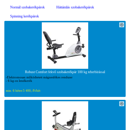
Normál szobakerékpárok
Háttámlás szobakerékpárok
Spinning kerékpárok
Robust Comfort fekvő szobakerékpár 100 kg teherbírással
-Elektromosan működtetett mágnesfékes rendszer
- 6 kg-os lendkerék
min. 6 hétre:
5 400,-Ft/hét