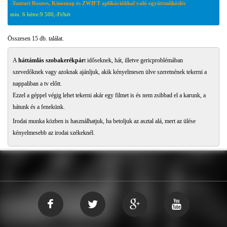
-Tunturi Routes, Kinomap és ZWIFT aplikációkkal való együttműködés
min. 6 hétre:
9 500,-Ft/hét
Összesen 15 db. találat.
A
háttámlás szobakerékpár
t időseknek, hát, illetve gericproblémában
szevedőknek vagy azoknak ajánljuk, akik kényelmesen ülve szeretnének tekerni a
nappaliban a tv előtt.
Ezzel a géppel végig lehet tekerni akár egy filmet is és nem zsibbad el a karunk, a
hátunk és a fenekünk.
Irodai munka közben is használhatjuk, ha betoljuk az asztal alá, mert az ülése
kényelmesebb az irodai székeknél.