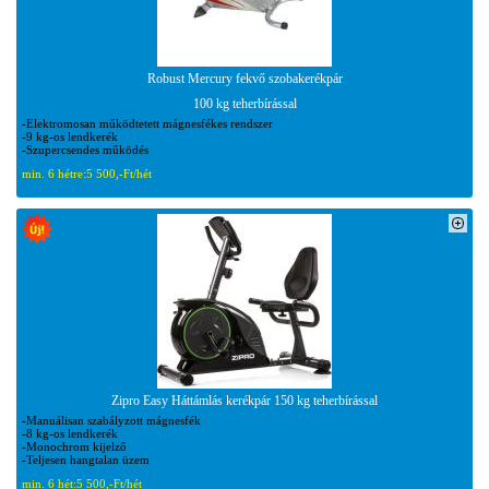
Robust Mercury fekvő szobakerékpár
100 kg teherbírással
-Elektromosan működtetett mágnesfékes rendszer
-9 kg-os lendkerék
-Szupercsendes működés
min. 6 hétre:
5 500,-Ft/hét
Zipro Easy Háttámlás kerékpár 150 kg teherbírással
-Manuálisan szabályzott mágnesfék
-8 kg-os lendkerék
-Monochrom kijelző
-Teljesen hangtalan üzem
min. 6 hét:
5 500,-Ft/hét