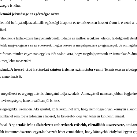
zségre is kihat.
letmód jelentősége az egészségre nézve
letmód befolyásolja az aktuális egészségi állapotot és természetesen hosszú távon is érezteti a ha
özei.
alakinek a táplálkozása kiegyensúlyozott, tudatos és mellőzi a cukros, olajos, feldolgozott étel
telek megválogatása és az étkezések megtervezése is megalapozza a jó egészséget, de önmagá
t fontos minden egyes nap egy kis időt szánni arra, hogy megdolgoztassuk az izmainkat és átm
 meg lehet tapasztalni.
áradnak. A hosszú távú hatásokat szintén érdemes számításba venni.
Természetesen a beteg
s annak hatását.
a megelőzést és a gyógyulást is támogatni tudja az edzés. A mozgástól nemcsak jobban fogja ér
 tevékenységre, hanem valóban jól is lesz.
 betegségekkel szemben. Aki sportol, az felkészülhet arra, hogy nem fogja olyan könnyen elkapni
munkahét sem fogja ledönteni a lábáról, ha kevesebb ideje van teljesen kipihenni magát.
ással.
A sportolás iránt elkötelezett embereknek erősebb, ellenállóbb a szervezete, ami azt 
bb immunrendszernek egyaránt hasznát lehet venni abban, hogy könnyebb lefolyású legyen egy