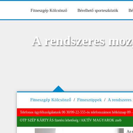
Fitneszgép Kölcsönző
Bérelhető sporteszközök
Bé
A rendszeres moz
Fitneszgép Kölcsönző
/
Fitnesztippek
/
A rendszeres
Telefonos ügyfélszolgálatunk 06 30/99-22-555-ös telefonszámon hétköznap 09 - 
OTP SZÉP KÁRTYÁS fizetési lehetőség / AKTÍV MAGYAROK zseb
Az e