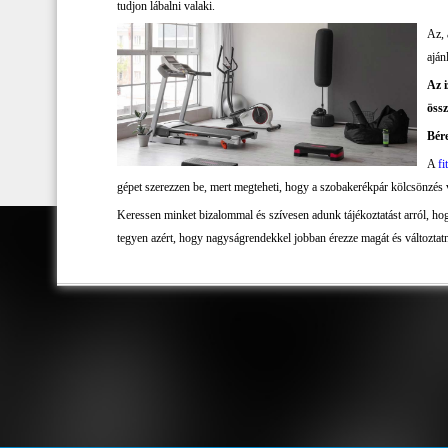
tudjon lábalni valaki.
Az, 
aján
Az i
össz
Bér
A
fi
gépet szerezzen be, mert megteheti, hogy a szobakerékpár kölcsönzés va
Keressen minket bizalommal és szívesen adunk tájékoztatást arról, hog
tegyen azért, hogy nagyságrendekkel jobban érezze magát és változtatn