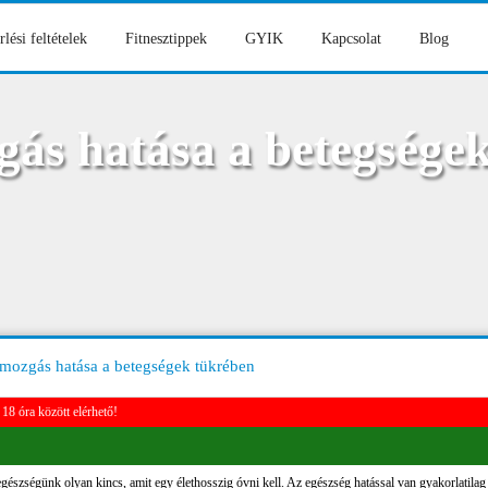
rlési feltételek
Fitnesztippek
GYIK
Kapcsolat
Blog
gás hatása a betegsége
 mozgás hatása a betegségek tükrében
18 óra között elérhető!
gészségünk olyan kincs, amit egy élethosszig óvni kell. Az egészség hatással van gyakorlatilag mi