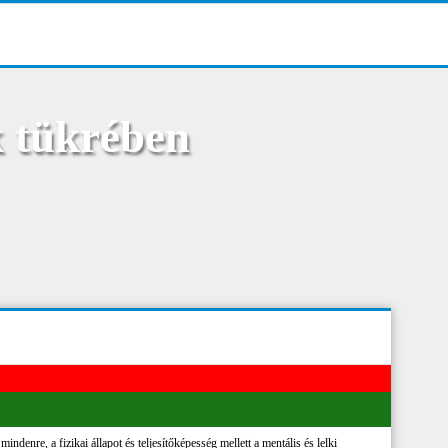
k tükrében
ndenre, a fizikai állapot és teljesítőképesség mellett a mentális és lelki