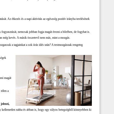
tását. Az étkezés és a napi aktivitás az egészség pozitív irányba terelésének
ek fogyasztását, nemcsak jobban fogja magát érezni a bőrében, de fogyhat is.
ban még kevés. A másik összetevő nem más, mint a mozgás.
ozgassuk a tagjainkat a sok órás ülés után? A testmozgásnak rengeteg
ségek
ezni magát
 télen a
jelenti,
 kellemetlen nátha és abban is, hogy egy súlyos betegségből könnyebben ki