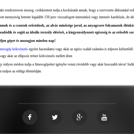
aki rendszeresen mozog, csökkenteni tudja a kockázatát annak, hogy a szervezete áldozatául esi
lott mennyiség hetente legalább 150 perc visszafogott intenzitású vagy intenzív kardiózás, de ab
zmok és a csontok erősödnek, az alvás minősége javul, az anyagcsere folyamatok élénküln
eadódik és segíti az ideális testsúly elérését, a kiegyensúlyozott egészség és az erősebb sz
eljen gépet és mozogjon minden nap!
tnessgép kölcsönzés
egyéni használatra vagy akár az egész család számára is teljesen kifizetődő
gy akár az ellipszis tréner kölcsönzés mellett dönt.
y milyen módon tudja a fitnessgépeket igénybe venni rövidebb vagy akár hosszabb távra! Indíts
i tudjon az eddigi életmódján.