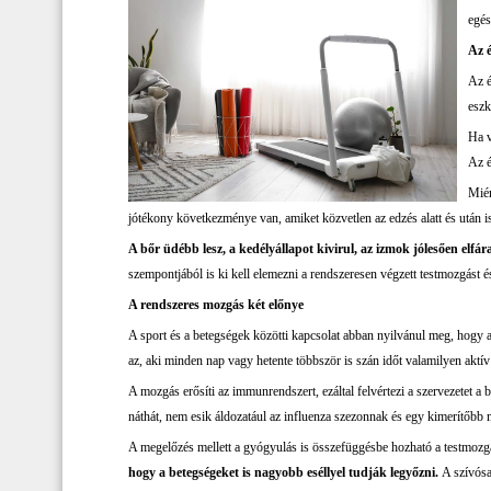
egés
Az é
Az é
eszk
Ha v
Az é
Miér
jótékony következménye van, amiket közvetlen az edzés alatt és után is
A bőr üdébb lesz, a kedélyállapot kivirul, az izmok jólesően elf
szempontjából is ki kell elemezni a rendszeresen végzett testmozgást é
A rendszeres mozgás két előnye
A sport és a betegségek közötti kapcsolat abban nyilvánul meg, hogy 
az, aki minden nap vagy hetente többször is szán időt valamilyen aktív
A mozgás erősíti az immunrendszert, ezáltal felvértezi a szervezetet a
náthát, nem esik áldozatául az influenza szezonnak és egy kimerítőbb 
A megelőzés mellett a gyógyulás is összefüggésbe hozható a testmozg
hogy a betegségeket is nagyobb eséllyel tudják legyőzni.
A szívósa