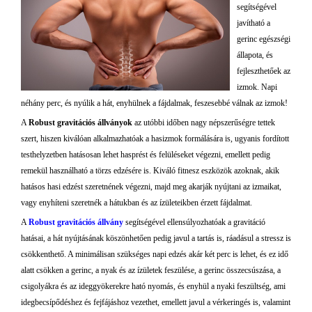
segítségével
javítható a
gerinc egészségi
állapota, és
fejleszthetőek az
izmok. Napi
néhány perc, és nyúlik a hát, enyhülnek a fájdalmak, feszesebbé válnak az izmok!
A
Robust gravitációs állványok
az utóbbi időben nagy népszerűségre tettek
szert, hiszen kiválóan alkalmazhatóak a hasizmok formálására is, ugyanis fordított
testhelyzetben hatásosan lehet hasprést és felüléseket végezni, emellett pedig
remekül használható a törzs edzésére is. Kiváló fitnesz eszközök azoknak, akik
hatásos hasi edzést szeretnének végezni, majd meg akarják nyújtani az izmaikat,
vagy enyhíteni szeretnék a hátukban és az ízületeikben érzett fájdalmat.
A
Robust gravitációs állvány
segítségével ellensúlyozhatóak a gravitáció
hatásai, a hát nyújtásának köszönhetően pedig javul a tartás is, ráadásul a stressz is
csökkenthető. A minimálisan szükséges napi edzés akár két perc is lehet, és ez idő
alatt csökken a gerinc, a nyak és az ízületek feszülése, a gerinc összecsúszása, a
csigolyákra és az ideggyökerekre ható nyomás, és enyhül a nyaki feszültség, ami
idegbecsípődéshez és fejfájáshoz vezethet, emellett javul a vérkeringés is, valamint