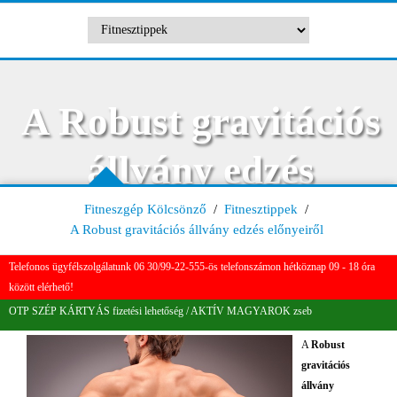
A Robust gravitációs
állvány edzés
előnyeiről
Fitneszgép Kölcsönző
/
Fitnesztippek
/
A Robust gravitációs állvány edzés előnyeiről
Telefonos ügyfélszolgálatunk 06 30/99-22-555-ös telefonszámon hétköznap 09 - 18 óra
között elérhető!
OTP SZÉP KÁRTYÁS fizetési lehetőség / AKTÍV MAGYAROK zseb
A
Robust
gravitációs
állvány