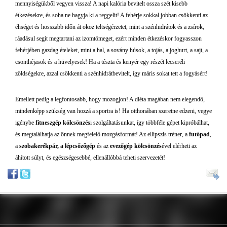
mennyiségükből vegyen vissza! A napi kalória bevitelt ossza szét kisebb
étkezésekre, és soha ne hagyja ki a reggelit! A fehérje sokkal jobban csökkenti az
éhséget és hosszabb időn át okoz teltségérzetet, mint a szénhidrátok és a zsírok,
ráadásul segít megtartani az izomtömeget, ezért minden étkezéskor fogyasszon
fehérjében gazdag ételeket, mint a hal, a sovány húsok, a tojás, a joghurt, a sajt, a
csonthéjasok és a hüvelyesek! Ha a tészta és kenyér egy részét lecseréli
zöldségekre, azzal csökkenti a szénhidrátbevitelt, így máris sokat tett a fogyásért!
Emellett pedig a legfontosabb, hogy mozogjon! A diéta magában nem elegendő,
mindenképp szükség van hozzá a sportra is! Ha otthonában szeretne edzeni, vegye
igénybe
fitneszgép kölcsönzés
i szolgáltatásunkat, így többféle gépet kipróbálhat,
és megtalálhatja az önnek megfelelő mozgásformát! Az ellipszis tréner, a
futópad
,
a
szobakerékpár, a lépcsőzőgép
és az
evezőgép
kölcsönzés
ével elérheti az
áhított súlyt, és egészségesebbé, ellenállóbbá teheti szervezetét!