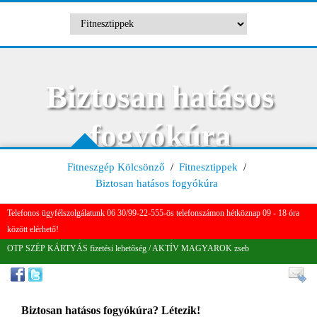
Biztosan hatásos
fogyókúra
Fitneszgép Kölcsönző
/
Fitnesztippek
/
Biztosan hatásos fogyókúra
Telefonos ügyfélszolgálatunk 06 30/99-22-555-ös telefonszámon hétköznap 09 - 18 óra
között elérhető!
OTP SZÉP KÁRTYÁS fizetési lehetőség / AKTÍV MAGYAROK zseb
Biztosan hatásos fogyókúra? Létezik!