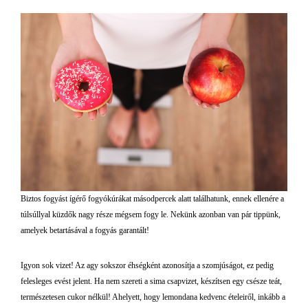
Biztos fogyást ígérő fogyókúrákat másodpercek alatt találhatunk, ennek ellenére a
túlsúllyal küzdők nagy része mégsem fogy le. Nekünk azonban van pár tippünk,
amelyek betartásával a fogyás garantált!
Igyon sok vizet! Az agy sokszor éhségként azonosítja a szomjúságot, ez pedig
felesleges evést jelent. Ha nem szereti a sima csapvizet, készítsen egy csésze teát,
természetesen cukor nélkül! Ahelyett, hogy lemondana kedvenc ételeiről, inkább a