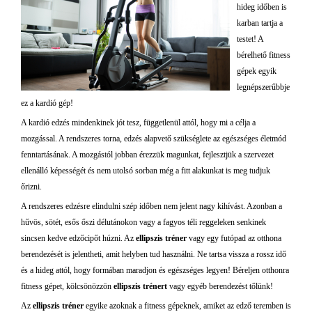
hideg időben is
karban tartja a
testet! A
bérelhető fitness
gépek egyik
legnépszerűbbje
ez a kardió gép!
A kardió edzés mindenkinek jót tesz, függetlenül attól, hogy mi a célja a
mozgással. A rendszeres torna, edzés alapvető szükséglete az egészséges életmód
fenntartásának. A mozgástól jobban érezzük magunkat, fejlesztjük a szervezet
ellenálló képességét és nem utolsó sorban még a fitt alakunkat is meg tudjuk
őrizni.
A rendszeres edzésre elindulni szép időben nem jelent nagy kihívást. Azonban a
hűvös, sötét, esős őszi délutánokon vagy a fagyos téli reggeleken senkinek
sincsen kedve edzőcipőt húzni. Az
ellipszis tréner
vagy egy futópad az otthona
berendezését is jelentheti, amit helyben tud használni. Ne tartsa vissza a rossz idő
és a hideg attól, hogy formában maradjon és egészséges legyen! Béreljen otthonra
fitness gépet, kölcsönözzön
ellipszis trénert
vagy egyéb berendezést tőlünk!
Az
ellipszis tréner
egyike azoknak a fitness gépeknek, amiket az edző teremben is