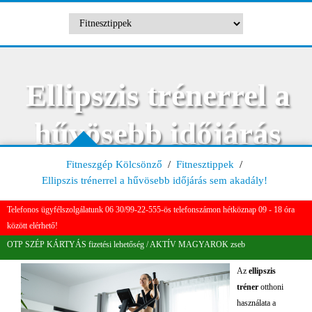
Ellipszis trénerrel a
hűvösebb időjárás
sem akadály!
Fitneszgép Kölcsönző
/
Fitnesztippek
/
Ellipszis trénerrel a hűvösebb időjárás sem akadály!
Telefonos ügyfélszolgálatunk 06 30/99-22-555-ös telefonszámon hétköznap 09 - 18 óra
között elérhető!
OTP SZÉP KÁRTYÁS fizetési lehetőség / AKTÍV MAGYAROK zseb
Az
ellipszis
tréner
otthoni
használata a