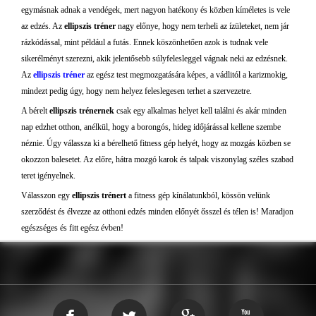
egymásnak adnak a vendégek, mert nagyon hatékony és közben kíméletes is vele
az edzés. Az
ellipszis tréner
nagy előnye, hogy nem terheli az ízületeket, nem jár
rázkódással, mint például a futás. Ennek köszönhetően azok is tudnak vele
sikerélményt szerezni, akik jelentősebb súlyfelesleggel vágnak neki az edzésnek.
Az
ellipszis tréner
az egész test megmozgatására képes, a vádlitól a karizmokig,
mindezt pedig úgy, hogy nem helyez feleslegesen terhet a szervezetre.
A bérelt
ellipszis trénernek
csak egy alkalmas helyet kell találni és akár minden
nap edzhet otthon, anélkül, hogy a borongós, hideg időjárással kellene szembe
néznie. Úgy válassza ki a bérelhető fitness gép helyét, hogy az mozgás közben se
okozzon balesetet. Az előre, hátra mozgó karok és talpak viszonylag széles szabad
teret igényelnek.
Válasszon egy
ellipszis trénert
a fitness gép kínálatunkból, kössön velünk
szerződést és élvezze az otthoni edzés minden előnyét ősszel és télen is! Maradjon
egészséges és fitt egész évben!