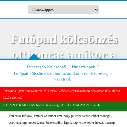
Futópad kölcsönzés
otthonra: amikor a
rendszeresség a
Fitneszgép Kölcsönző
/
Fitnesztippek
/
Futópad kölcsönzés otthonra: amikor a rendszeresség a
valódi cél
valódi cél
Telefonos ügyfélszolgálatunk 06 30/99-22-555-ös telefonszámon hétköznap 09 - 18 óra
között elérhető!
OTP SZÉP KÁRTYÁS fizetési lehetőség / AKTÍV MAGYAROK zseb
Van az az időszak, amikor az ember érzi, hogy jó lenne végre többet mozogni,
csak valahogy nehéz igazán belelendülni. Egyik nap lenne kedve hozzá, másnap