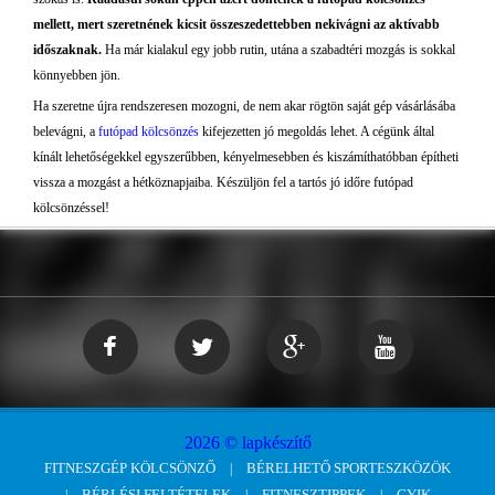
mellett, mert szeretnének kicsit összeszedettebben nekivágni az aktívabb
időszaknak.
Ha már kialakul egy jobb rutin, utána a szabadtéri mozgás is sokkal
könnyebben jön.
Ha szeretne újra rendszeresen mozogni, de nem akar rögtön saját gép vásárlásába
belevágni, a
futópad kölcsönzés
kifejezetten jó megoldás lehet. A cégünk által
kínált lehetőségekkel egyszerűbben, kényelmesebben és kiszámíthatóbban építheti
vissza a mozgást a hétköznapjaiba. Készüljön fel a tartós jó időre futópad
kölcsönzéssel!
2026 © lapkészítő
FITNESZGÉP KÖLCSÖNZŐ
BÉRELHETŐ SPORTESZKÖZÖK
BÉRLÉSI FELTÉTELEK
FITNESZTIPPEK
GYIK