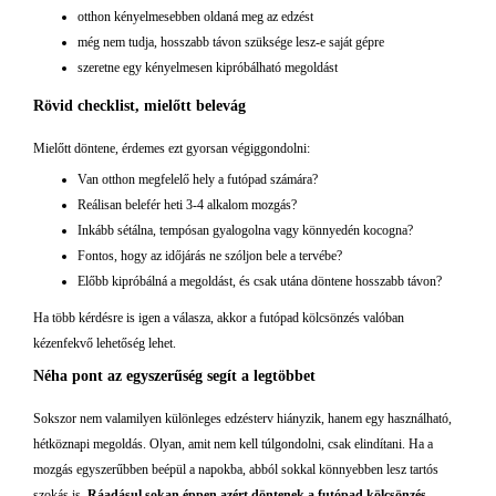
otthon kényelmesebben oldaná meg az edzést
még nem tudja, hosszabb távon szüksége lesz-e saját gépre
szeretne egy kényelmesen kipróbálható megoldást
Rövid checklist, mielőtt belevág
Mielőtt döntene, érdemes ezt gyorsan végiggondolni:
Van otthon megfelelő hely a futópad számára?
Reálisan belefér heti 3-4 alkalom mozgás?
Inkább sétálna, tempósan gyalogolna vagy könnyedén kocogna?
Fontos, hogy az időjárás ne szóljon bele a tervébe?
Előbb kipróbálná a megoldást, és csak utána döntene hosszabb távon?
Ha több kérdésre is igen a válasza, akkor a futópad kölcsönzés valóban
kézenfekvő lehetőség lehet.
Néha pont az egyszerűség segít a legtöbbet
Sokszor nem valamilyen különleges edzésterv hiányzik, hanem egy használható,
hétköznapi megoldás. Olyan, amit nem kell túlgondolni, csak elindítani. Ha a
mozgás egyszerűbben beépül a napokba, abból sokkal könnyebben lesz tartós
szokás is.
Ráadásul sokan éppen azért döntenek a futópad kölcsönzés