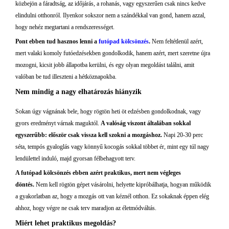
közbejön a fáradtság, az időjárás, a rohanás, vagy egyszerűen csak nincs kedve
elindulni otthonról. Ilyenkor sokszor nem a szándékkal van gond, hanem azzal,
hogy nehéz megtartani a rendszerességet.
Pont ebben tud hasznos lenni a
futópad kölcsönzés
.
Nem feltétlenül azért,
mert valaki komoly futóedzésekben gondolkodik, hanem azért, mert szeretne újra
mozogni, kicsit jobb állapotba kerülni, és egy olyan megoldást találni, amit
valóban be tud illeszteni a hétköznapokba.
Nem mindig a nagy elhatározás hiányzik
Sokan úgy vágnának bele, hogy rögtön heti öt edzésben gondolkodnak, vagy
gyors eredményt várnak maguktól.
A valóság viszont általában sokkal
egyszerűbb: először csak vissza kell szokni a mozgáshoz.
Napi 20-30 perc
séta, tempós gyaloglás vagy könnyű kocogás sokkal többet ér, mint egy túl nagy
lendülettel induló, majd gyorsan félbehagyott terv.
A futópad kölcsönzés ebben azért praktikus, mert nem végleges
döntés.
Nem kell rögtön gépet vásárolni, helyette kipróbálhatja, hogyan működik
a gyakorlatban az, hogy a mozgás ott van kéznél otthon. Ez sokaknak éppen elég
ahhoz, hogy végre ne csak terv maradjon az életmódváltás.
Miért lehet praktikus megoldás?