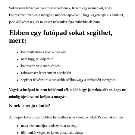
Sokan nem látványos változást szeretnének, hanem egyszerűen azt, hogy
könnyebben menjen a mozgás a mindennapokban. Hogy legyen egy kis lendület,
jobb állóképesség, és ne essen nehezükre újra aktívabbnak lenni.
Ebben egy futópad sokat segíthet,
mert:
kiszámíthatóbbá teszi a mozgást
nem függ az időjárástól
könnyebb vele rutint építeni
fokozatosan lehet emelni a terhelést
segíthet felkészülni a hosszabb sétákra vagy a szabadtéri mozgásra
Vagyis a futópad itt nem feltétlenül cél, inkább egy jó eszköz ahhoz, hogy ne
mindig újrakezdeni kelljen a mozgást.
Kinek lehet jó döntés?
A futópad kölcsönzés többféle helyzetben is jó választás lehet. Például akkor, ha:
most szeretne újra rendszeresen mozogni
ülőmunkát végez, és kevés a napi aktivitása