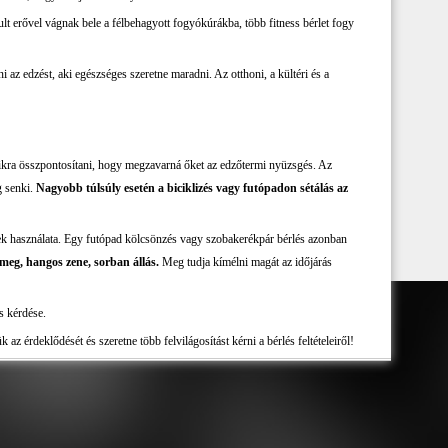
t erővel vágnak bele a félbehagyott fogyókúrákba, több fitness bérlet fogy
az edzést, aki egészséges szeretne maradni. Az otthoni, a kültéri és a
aikra összpontosítani, hogy megzavarná őket az edzőtermi nyüzsgés. Az
g senki.
Nagyobb túlsúly esetén a biciklizés vagy futópadon sétálás az
épek használata. Egy futópad kölcsönzés vagy szobakerékpár bérlés azonban
ömeg, hangos zene, sorban állás.
Meg tudja kímélni magát az időjárás
ás kérdése.
az érdeklődését és szeretne több felvilágosítást kérni a bérlés feltételeiről!