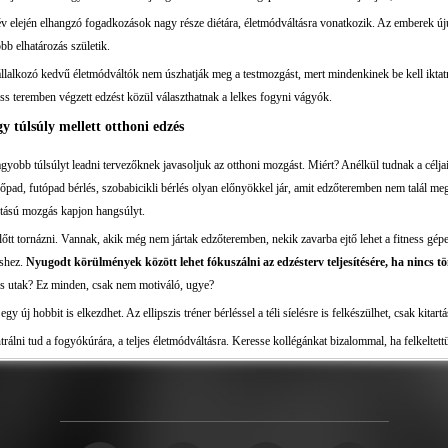
v elején elhangzó fogadkozások nagy része diétára, életmódváltásra vonatkozik. Az emberek újul
öbb elhatározás születik.
llalkozó kedvű életmódváltók nem úszhatják meg a testmozgást, mert mindenkinek be kell iktatni 
ess teremben végzett edzést közül választhatnak a lelkes fogyni vágyók.
y túlsúly mellett otthoni edzés
gyobb túlsúlyt leadni tervezőknek javasoljuk az otthoni mozgást. Miért? Anélkül tudnak a célj
őpad, futópad bérlés, szobabicikli bérlés olyan előnyökkel jár, amit edzőteremben nem talál me
tású mozgás kapjon hangsúlyt.
előtt tornázni. Vannak, akik még nem jártak edzőteremben, nekik zavarba ejtő lehet a fitness g
éshez.
Nyugodt körülmények között lehet fókuszálni az edzésterv teljesítésére, ha nincs t
szós utak? Ez minden, csak nem motiváló, ugye?
j hobbit is elkezdhet. Az ellipszis tréner bérléssel a téli síelésre is felkészülhet, csak kitart
rálni tud a fogyókúrára, a teljes életmódváltásra. Keresse kollégánkat bizalommal, ha felkeltettük 