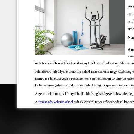
Az é
és t
A vá
fitn
Nag
A na
evez
ízületek kímélésével ér el eredményt.
A könnyű, alacsonyabb intenzi
Jelentősebb túlsúllyal érthető, ha valaki nem szeretne nagy közönség 
megadja a lehetőséget a stresszmentes, saját tempóban történő testedz
kellemetlenségeitől is az, aki otthon edz. Hideg, csapadék, szél, csú
A gépekkel nemcsak könnyebb, fittebb és egészségesebb lesz, de még egy ú
A
fitnessgép kölcsönzéssel
már év elejétől teljes erőbedobással koncent