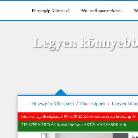
Fitneszgép Kölcsönző
Bérelhető sporteszközök
Bé
Legyen könnyebb, 
Fitneszgép Kölcsönző
/
Fitnesztippek
/
Legyen könnye
Telefonos ügyfélszolgálatunk 06 30/99-22-555-ös telefonszámon hétköznap 09 - 
OTP SZÉP KÁRTYÁS fizetési lehetőség / AKTÍV MAGYAROK zseb
Itt 