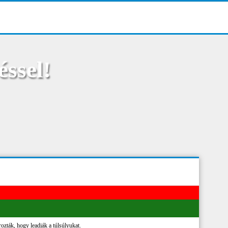
éssel!
rozták, hogy leadják a túlsúlyukat.