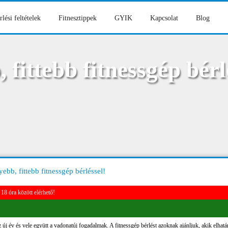
rlési feltételek
Fitnesztippek
GYIK
Kapcsolat
Blog
fittebb fitnessgép bérl
bb, fittebb fitnessgép bérléssel!
18 óra között elérhető!
az új év és vele együtt a vadonatúj fogadalmak. A fitnessgép bérlést azoknak ajánljuk, akik elhatá