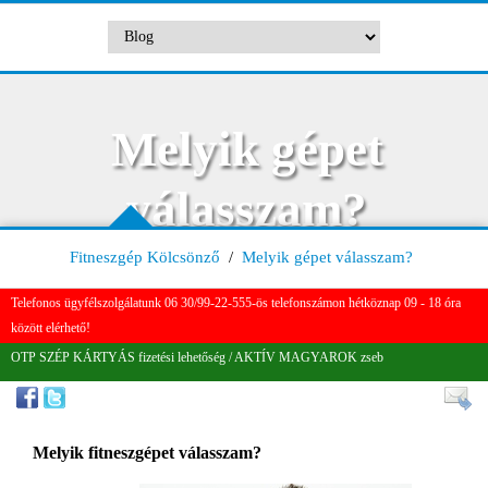
Melyik gépet
válasszam?
Fitneszgép Kölcsönző
/
Melyik gépet válasszam?
Telefonos ügyfélszolgálatunk 06 30/99-22-555-ös telefonszámon hétköznap 09 - 18 óra
között elérhető!
OTP SZÉP KÁRTYÁS fizetési lehetőség / AKTÍV MAGYAROK zseb
Melyik fitneszgépet válasszam?