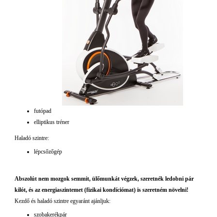
futópad
elliptikus tréner
Haladó szintre:
lépcsőzőgép
Abszolút nem mozgok semmit, ülőmunkát végzek, szeretnék ledobni pár
kilót, és az
energiaszintemet (fizikai kondíciómat) is szeretném növelni!
Kezdő és haladó szintre egyaránt ajánljuk:
szobakerékpár