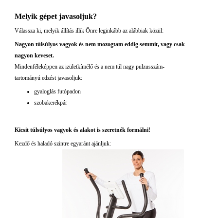
Melyik gépet javasoljuk?
Válassza ki, melyik állítás illik Önre leginkább az alábbiak közül:
Nagyon túlsúlyos vagyok és nem mozogtam eddig semmit, vagy csak
nagyon keveset.
Mindenféleképpen az izületkímélő és a nem túl nagy pulzusszám-
tartományú edzést javasoljuk:
gyaloglás futópadon
szobakerékpár
Kicsit túlsúlyos vagyok és alakot is szeretnék formálni!
Kezdő és haladó szintre egyaránt ajánljuk: