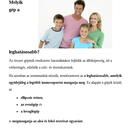
Melyik
gép a
leghatásosabb?
Az összes gépünk rendszeres használatakor fejlődik az állóképesség, nő a
vérkeringés, edződik a szív- és érrendszerünk.
Ha azonban az izommunkát nézzük, természetesen az
a leghatásosabb, amelyik
egyidejűleg a legtöbb izomcsoportot mozgatja meg
. Ez alapján a gépek közül,
az
ellipszis
tréner,
az evezőgép
és
a lovaglógép
is
megmozgatja az alsó és felső testrészt egyaránt
.