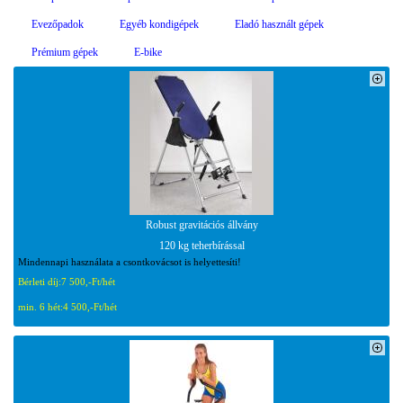
Evezőpadok
Egyéb kondigépek
Eladó használt gépek
Prémium gépek
E-bike
Robust gravitációs állvány
120 kg teherbírással
Mindennapi használata a csontkovácsot is helyettesíti!
Bérleti díj:
7 500,-Ft/hét
min. 6 hét:
4 500,-Ft/hét