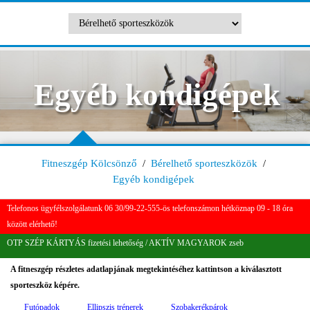
Egyéb kondigépek
Fitneszgép Kölcsönző
/
Bérelhető sporteszközök
/
Egyéb kondigépek
Telefonos ügyfélszolgálatunk 06 30/99-22-555-ös telefonszámon hétköznap 09 - 18 óra
között elérhető!
OTP SZÉP KÁRTYÁS fizetési lehetőség / AKTÍV MAGYAROK zseb
A fitneszgép részletes adatlapjának megtekintéséhez
kattintson a kiválasztott
sporteszköz képére.
Futópadok
Ellipszis trénerek
Szobakerékpárok