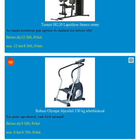
Tunturi HG20 Lapsúlyos fitnesz center
Az összes koditermi gép egyben és ráadásul kis helyen elfér
Bérleti díj:
12 500,-Ft/hét
min. 12 hét:
8 500,-Ft/hét
Robust Olympic lépcsőző 150 kg teherbírással
Ezt aztán taposhatod, csak bírd szusszal!
Bérleti díj:
9 500,-Ft/hét
min. 6 hét:
6 700,-Ft/hét