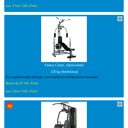
min. 6 hét:
5 500,-Ft/hét
Fitnesz Center, súlykészlettel
120 kg teherbírással
Ez a leghatásosabb edzőgép, mert részletesen kidolgozhatod izmaidat!
Bérleti díj:
10 500,-Ft/hét
min.12hét:
5 900,-Ft/hét