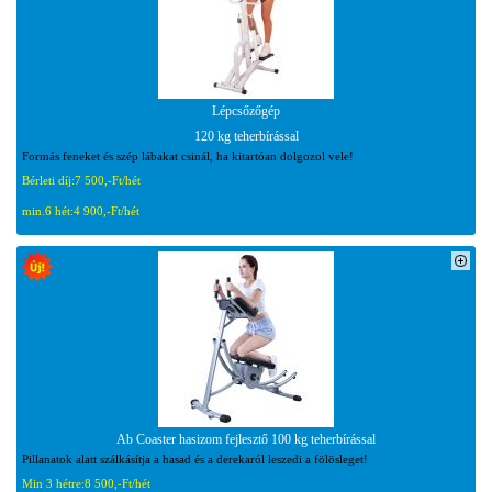
Lépcsőzőgép
120 kg teherbírással
Formás feneket és szép lábakat csinál, ha kitartóan dolgozol vele!
Bérleti díj:
7 500,-Ft/hét
min.6 hét:
4 900,-Ft/hét
Ab Coaster hasizom fejlesztő 100 kg teherbírással
Pillanatok alatt szálkásítja a hasad és a derekaról leszedi a fölösleget!
Min 3 hétre:
8 500,-Ft/hét